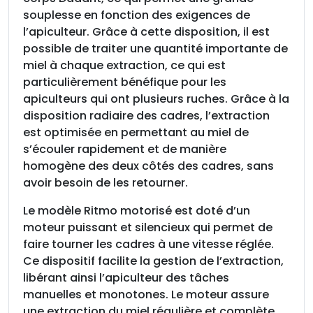
a
souplesse en fonction des exigences de
d
l’apiculteur. Grâce à cette disposition, il est
r
possible de traiter une quantité importante de
e
miel à chaque extraction, ce qui est
s
particulièrement bénéfique pour les
m
apiculteurs qui ont plusieurs ruches. Grâce à la
o
disposition radiaire des cadres, l’extraction
t
est optimisée en permettant au miel de
o
s’écouler rapidement et de manière
r
homogène des deux côtés des cadres, sans
i
avoir besoin de les retourner.
s
Le modèle Ritmo motorisé est doté d’un
é
moteur puissant et silencieux qui permet de
É
faire tourner les cadres à une vitesse réglée.
C
Ce dispositif facilite la gestion de l’extraction,
O
libérant ainsi l’apiculteur des tâches
manuelles et monotones. Le moteur assure
une extraction du miel régulière et complète,