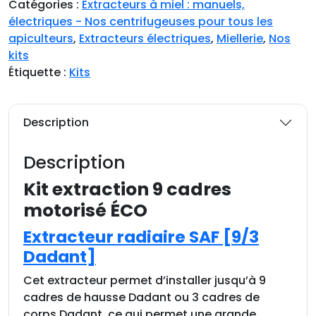
Catégories :
Extracteurs à miel : manuels,
t
électriques - Nos centrifugeuses pour tous les
é
apiculteurs
,
Extracteurs électriques
,
Miellerie
,
Nos
d
kits
e
Étiquette :
Kits
K
i
t
Description
e
x
Description
t
r
Kit extraction 9 cadres
a
motorisé ÉCO
c
t
Extracteur radiaire SAF [9/3
i
Dadant]
o
n
Cet extracteur permet d’installer jusqu’à 9
9
cadres de hausse Dadant ou 3 cadres de
c
corps Dadant, ce qui permet une grande