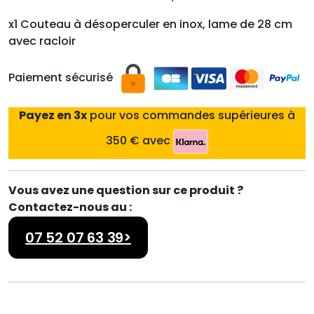
a
l
l
e
x1 Couteau à désoperculer en inox, lame de 28 cm
é
s
avec racloir
t
t
a
Paiement sécurisé
i
:
t
1
Payez en 3x
pour vos commandes supérieures à
,
350 € avec
:
3
1
5
,
0
Vous avez une question sur ce produit ?
3
.
Contactez-nous au :
8
0
2
0
07 52 07 63 39>
.
2
€
0
.
€