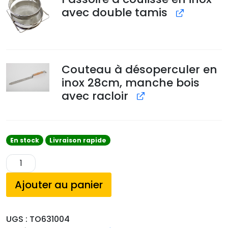
avec double tamis
Couteau à désoperculer en
inox 28cm, manche bois
avec racloir
En stock
Livraison rapide
q
u
Ajouter au panier
a
n
t
UGS :
TO631004
i