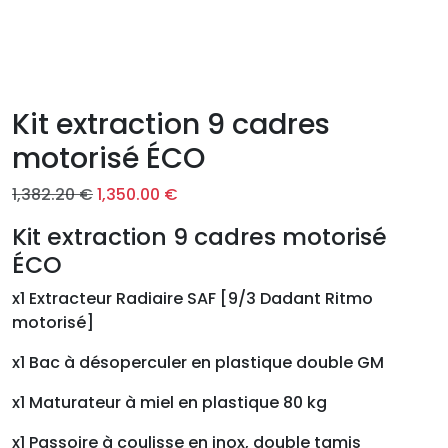
Kit extraction 9 cadres
motorisé ÉCO
L
L
1,382.20
€
1,350.00
€
e
e
Kit extraction 9 cadres motorisé
p
p
ÉCO
r
r
i
i
x1 Extracteur Radiaire SAF [9/3 Dadant Ritmo
x
x
motorisé]
i
a
n
c
x1 Bac à désoperculer en plastique double GM
i
t
x1 Maturateur à miel en plastique 80 kg
t
u
i
e
x1 Passoire à coulisse en inox, double tamis