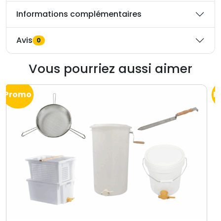
Informations complémentaires
Avis
0
Vous pourriez aussi aimer
Promo
P