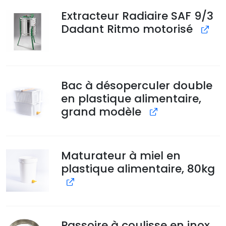
.
Extracteur Radiaire SAF 9/3
Dadant Ritmo motorisé
Bac à désoperculer double
en plastique alimentaire,
grand modèle
Maturateur à miel en
plastique alimentaire, 80kg
Passoire à coulisse en inox