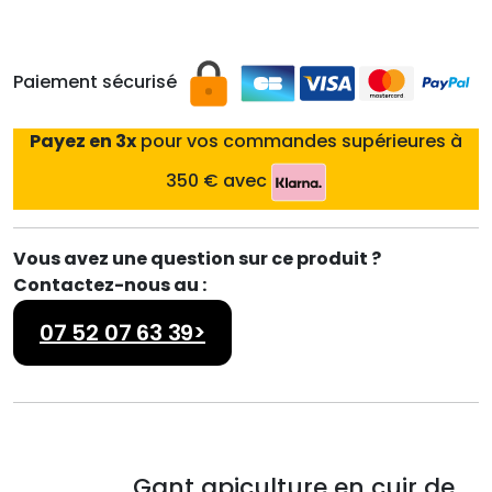
€
.
Paiement sécurisé
Payez en 3x
pour vos commandes supérieures à
350 € avec
Vous avez une question sur ce produit ?
Contactez-nous au :
07 52 07 63 39>
Gant apiculture en cuir de