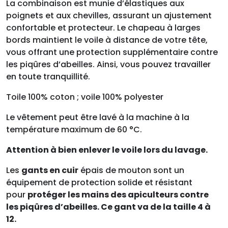
n
c
La combinaison est munie d’élastiques aux
i
t
poignets et aux chevilles, assurant un ajustement
t
u
confortable et protecteur. Le chapeau à larges
i
e
bords maintient le voile à distance de votre tête,
a
l
vous offrant une protection supplémentaire contre
l
e
les piqûres d’abeilles. Ainsi, vous pouvez travailler
é
s
en toute tranquillité.
t
t
Toile 100% coton ; voile 100% polyester
a
i
:
Le vêtement peut être lavé à la machine à la
t
6
température maximum de 60 °C.
8
:
.
Attention à bien enlever le voile lors du lavage.
7
0
Les
gants en cuir
épais de mouton sont un
2
0
équipement de protection solide et résistant
.
pour
protéger les mains des apiculteurs contre
7
€
les piqûres d’abeilles. Ce gant va de la taille 4 à
9
.
12.