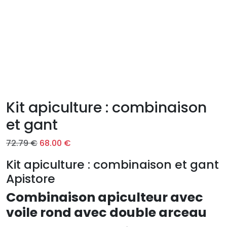
Kit apiculture : combinaison
et gant
L
L
72.79
€
68.00
€
e
e
Kit apiculture : combinaison et gant
p
p
Apistore
r
r
i
i
Combinaison apiculteur avec
x
x
voile rond avec double arceau
i
a