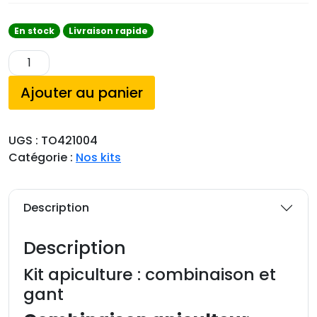
En stock
Livraison rapide
q
u
Ajouter au panier
a
n
t
UGS :
TO421004
i
Catégorie :
Nos kits
t
é
d
Description
e
K
Description
i
t
Kit apiculture : combinaison et
a
gant
p
i