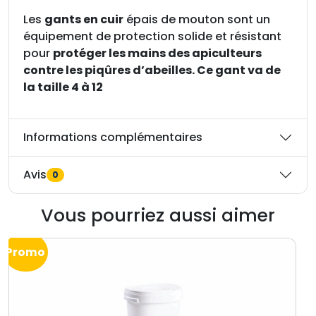
n
e
Les
gants en cuir
épais de mouton sont un
t
équipement de protection solide et résistant
g
pour
protéger les mains des apiculteurs
a
contre les piqûres d’abeilles. Ce gant va de
n
la taille 4 à 12
t
Informations complémentaires
Avis
0
Vous pourriez aussi aimer
Promo