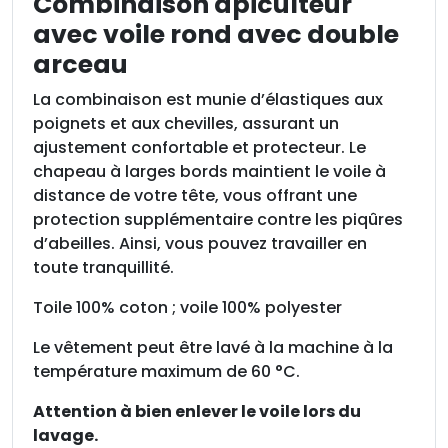
Combinaison apiculteur
c
avec voile rond avec double
u
arceau
l
t
La combinaison est munie d’élastiques aux
u
poignets et aux chevilles, assurant un
r
ajustement confortable et protecteur. Le
e
chapeau à larges bords maintient le voile à
:
distance de votre tête, vous offrant une
c
protection supplémentaire contre les piqûres
o
d’abeilles. Ainsi, vous pouvez travailler en
m
toute tranquillité.
b
i
Toile 100% coton ; voile 100% polyester
n
Le vêtement peut être lavé à la machine à la
a
température maximum de 60 °C.
i
s
Attention à bien enlever le voile lors du
o
lavage.