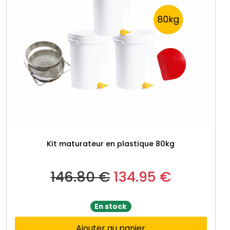
Kit maturateur en plastique 80kg
L
L
146.80
€
134.95
€
e
e
En stock
p
p
Ajouter au panier