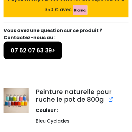
l
e
350 € avec
é
s
t
t
a
Vous avez une question sur ce produit ?
i
:
Contactez-nous au :
t
5
8
07 52 07 63 39>
:
.
7
8
3
0
.
7
€
Peinture naturelle pour
1
.
ruche le pot de 800g
€
Couleur
.
Bleu Cyclades