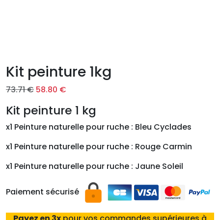
Kit peinture 1kg
L
L
73.71
€
58.80
€
e
e
Kit peinture 1 kg
p
p
r
r
x1 Peinture naturelle pour ruche : Bleu Cyclades
i
i
x1 Peinture naturelle pour ruche : Rouge Carmin
x
x
i
a
x1 Peinture naturelle pour ruche : Jaune Soleil
n
c
i
t
Paiement sécurisé
t
u
i
e
Payez en 3x
pour vos commandes supérieures à
a
l