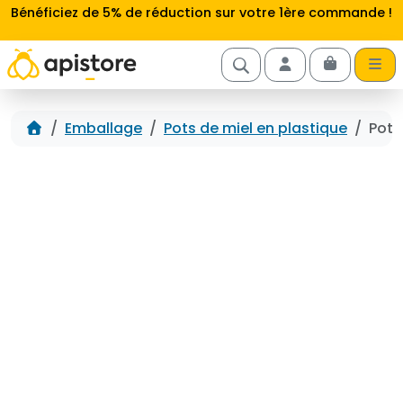
Aller au contenu
Bénéficiez de 5% de réduction sur votre 1ère commande !
Cart
Account
Accueil
Emballage
Pots de miel en plastique
Pot 