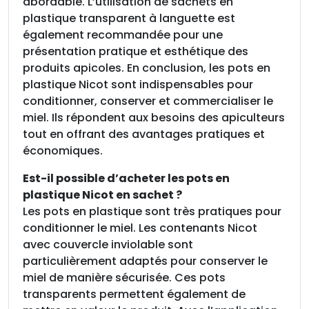
abordable. L’utilisation de sachets en
2
plastique transparent à languette est
5
également recommandée pour une
0
présentation pratique et esthétique des
g
produits apicoles. En conclusion, les pots en
,
plastique Nicot sont indispensables pour
l
conditionner, conserver et commercialiser le
e
miel. Ils répondent aux besoins des apiculteurs
s
tout en offrant des avantages pratiques et
a
économiques.
c
h
Est-il possible d’acheter les pots en
e
plastique Nicot en sachet ?
t
Les pots en plastique sont très pratiques pour
d
conditionner le miel. Les contenants Nicot
e
avec couvercle inviolable sont
2
particulièrement adaptés pour conserver le
5
miel de manière sécurisée. Ces pots
transparents permettent également de