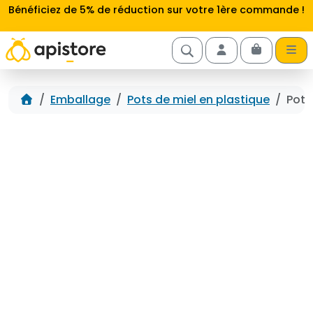
Aller au contenu
Bénéficiez de 5% de réduction sur votre 1ère commande !
Cart
Account
Accueil
Emballage
Pots de miel en plastique
Pot 