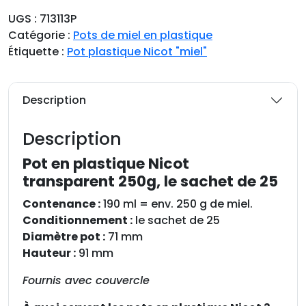
n
UGS :
713113P
t
Catégorie :
Pots de miel en plastique
i
Étiquette :
Pot plastique Nicot "miel"
t
é
d
Description
e
P
Description
o
t
Pot en plastique Nicot
e
transparent 250g, le sachet de 25
n
Contenance :
190 ml = env. 250 g de miel.
p
Conditionnement :
le sachet de 25
l
Diamètre pot :
71 mm
a
Hauteur :
91 mm
s
t
Fournis avec couvercle
i