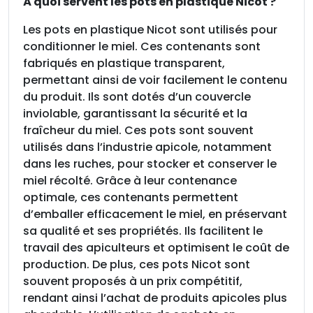
q
À quoi servent les pots en plastique Nicot ?
u
Les pots en plastique Nicot sont utilisés pour
e
conditionner le miel. Ces contenants sont
N
fabriqués en plastique transparent,
i
permettant ainsi de voir facilement le contenu
c
du produit. Ils sont dotés d’un couvercle
o
inviolable, garantissant la sécurité et la
t
fraîcheur du miel. Ces pots sont souvent
t
utilisés dans l’industrie apicole, notamment
r
dans les ruches, pour stocker et conserver le
a
miel récolté. Grâce à leur contenance
n
optimale, ces contenants permettent
s
d’emballer efficacement le miel, en préservant
p
sa qualité et ses propriétés. Ils facilitent le
a
travail des apiculteurs et optimisent le coût de
r
production. De plus, ces pots Nicot sont
e
souvent proposés à un prix compétitif,
n
rendant ainsi l’achat de produits apicoles plus
t