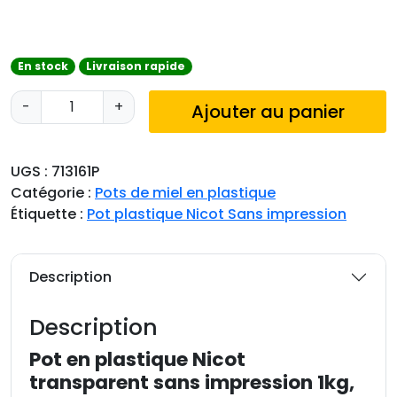
En stock
Livraison rapide
q
-
+
Ajouter au panier
u
a
n
UGS :
713161P
t
Catégorie :
Pots de miel en plastique
i
Étiquette :
Pot plastique Nicot Sans impression
t
é
d
Description
e
P
Description
o
t
Pot en plastique Nicot
e
transparent sans impression 1kg,