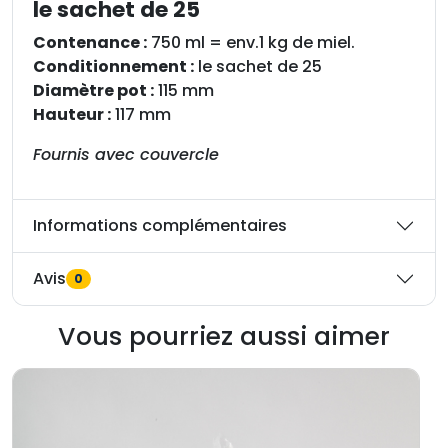
n
le sachet de 25
p
Contenance :
750 ml = env.1 kg de miel.
l
Conditionnement :
le sachet de 25
a
Diamètre pot :
115 mm
s
Hauteur :
117 mm
t
i
Fournis avec couvercle
q
u
e
Informations complémentaires
N
i
Avis
0
c
o
Vous pourriez aussi aimer
t
t
r
a
n