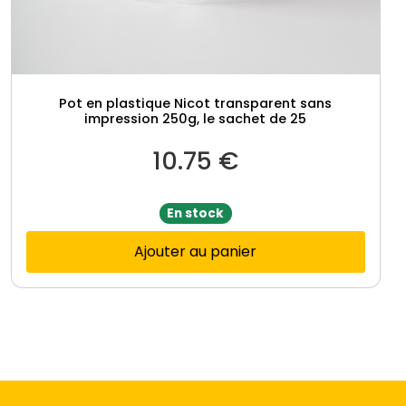
o
n
1
k
g
Pot en plastique Nicot transparent sans
impression 250g, le sachet de 25
,
l
10.75
€
e
s
a
En stock
c
Ajouter au panier
h
e
t
d
e
2
5