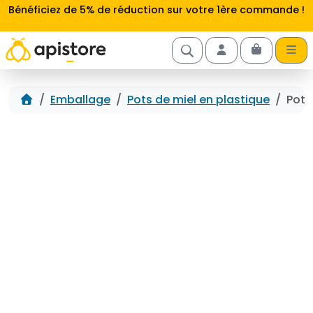
Aller au contenu
Bénéficiez de 5% de réduction sur votre 1ère commande !
Cart
Account
Accueil
Emballage
Pots de miel en plastique
Pot 