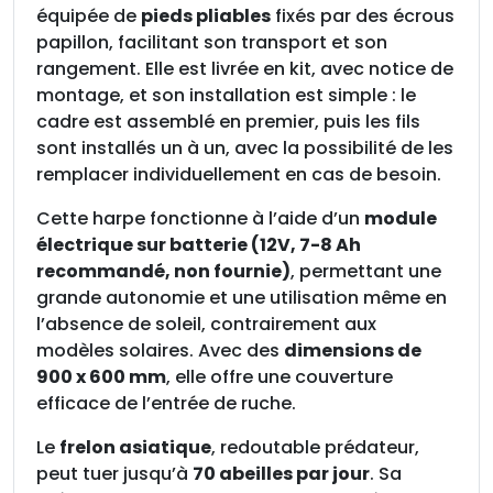
équipée de
pieds pliables
fixés par des écrous
s
papillon, facilitant son transport et son
a
rangement. Elle est livrée en kit, avec notice de
v
montage, et son installation est simple : le
e
cadre est assemblé en premier, puis les fils
c
sont installés un à un, avec la possibilité de les
b
remplacer individuellement en cas de besoin.
a
c
Cette harpe fonctionne à l’aide d’un
module
(
électrique sur batterie (12V, 7-8 Ah
B
recommandé, non fournie)
, permettant une
a
grande autonomie et une utilisation même en
t
l’absence de soleil, contrairement aux
t
modèles solaires. Avec des
dimensions de
e
900 x 600 mm
, elle offre une couverture
r
efficace de l’entrée de ruche.
i
e
Le
frelon asiatique
, redoutable prédateur,
n
peut tuer jusqu’à
70 abeilles par jour
. Sa