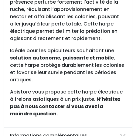
o
présence perturbe fortement l’activité de la
n
ruche, réduisant l’approvisionnement en
-
nectar et affaiblissant les colonies, pouvant
f
aller jusqu’à leur perte totale. Cette harpe
o
électrique permet de limiter la prédation en
u
agissant directement et rapidement.
r
Idéale pour les apiculteurs souhaitant une
n
solution autonome, puissante et mobile
,
i
cette harpe protège durablement les colonies
e
et favorise leur survie pendant les périodes
)
critiques.
Apistore vous propose cette harpe électrique
à frelons asiatiques à un prix juste.
N’hésitez
pas à nous contacter si vous avez la
moindre question.
Informations complémentaires