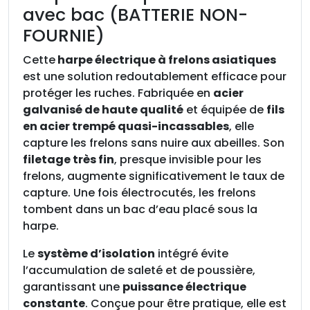
p
avec bac (BATTERIE NON-
e
FOURNIE)
é
l
Cette
harpe électrique à frelons asiatiques
e
est une solution redoutablement efficace pour
c
protéger les ruches. Fabriquée en
acier
t
galvanisé de haute qualité
et équipée de
fils
r
en acier trempé quasi-incassables
, elle
i
capture les frelons sans nuire aux abeilles. Son
q
filetage très fin
, presque invisible pour les
u
frelons, augmente significativement le taux de
e
capture. Une fois électrocutés, les frelons
à
tombent dans un bac d’eau placé sous la
f
harpe.
r
Le
système d’isolation
intégré évite
e
l’accumulation de saleté et de poussière,
l
garantissant une
puissance électrique
o
constante
. Conçue pour être pratique, elle est
n