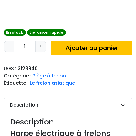
En stock
Livraison rapide
q
-
+
Ajouter au panier
u
a
n
UGS :
3123940
t
Catégorie :
Piège à frelon
i
Étiquette :
Le frelon asiatique
t
é
d
Description
e
H
Description
a
r
Harpe électrique à frelons