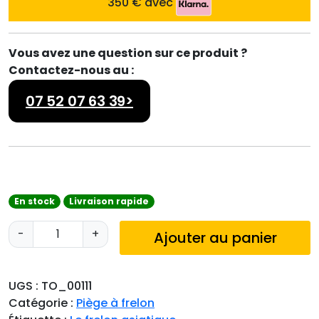
350 € avec
Vous avez une question sur ce produit ?
Contactez-nous au :
07 52 07 63 39>
En stock
Livraison rapide
q
-
+
Ajouter au panier
u
a
n
UGS :
TO_00111
t
Catégorie :
Piège à frelon
i