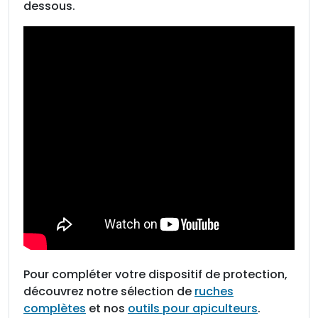
u
dessous.
r
p
o
t
e
n
v
e
r
r
e
Pour compléter votre dispositif de protection,
découvrez notre sélection de
ruches
complètes
et nos
outils pour apiculteurs
.