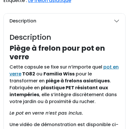
Étiquette :
Le frelon asiatique
t
é
d
Description
e
P
Description
i
è
Piège à frelon pour pot en
g
verre
e
à
Cette capsule se fixe sur n’importe quel
pot en
f
verre
TO82
ou
Familia Wiss
pour le
r
transformer en
piège à frelons asiatiques
.
e
Fabriquée en
plastique PET résistant aux
l
intempéries
, elle s’intègre discrètement dans
o
votre jardin ou à proximité du rucher.
n
Le pot en verre n’est pas inclus.
p
o
Une vidéo de démonstration est disponible ci-