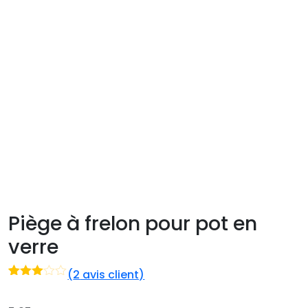
Piège à frelon pour pot en
verre
(
2
avis client)
Noté
2
3.00
sur 5