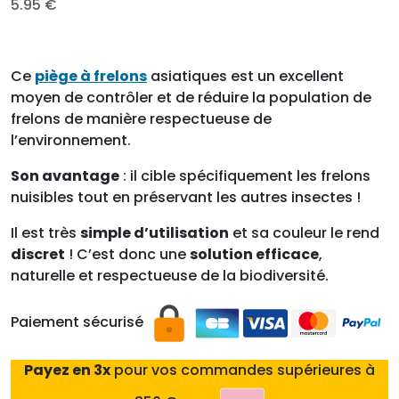
5.95
€
basé
sur
notati
ons
client
Ce
piège à frelons
asiatiques est un excellent
moyen de contrôler et de réduire la population de
frelons de manière respectueuse de
l’environnement.
Son avantage
: il cible spécifiquement les frelons
nuisibles tout en préservant les autres insectes !
Il est très
simple d’utilisation
et sa couleur le rend
discret
! C’est donc une
solution efficace
,
naturelle et respectueuse de la biodiversité.
Paiement sécurisé
Payez en 3x
pour vos commandes supérieures à