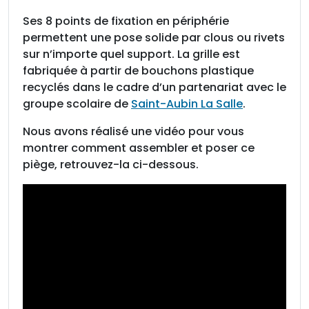
o
Ses 8 points de fixation en périphérie
n
permettent une pose solide par clous ou rivets
s
sur n’importe quel support. La grille est
a
fabriquée à partir de bouchons plastique
s
recyclés dans le cadre d’un partenariat avec le
i
groupe scolaire de
Saint-Aubin La Salle
.
a
t
Nous avons réalisé une vidéo pour vous
i
montrer comment assembler et poser ce
q
piège, retrouvez-la ci-dessous.
u
e
s
s
é
l
e
c
t