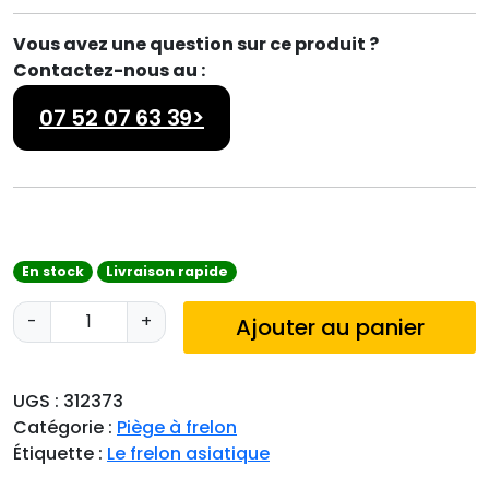
Vous avez une question sur ce produit ?
Contactez-nous au :
07 52 07 63 39>
En stock
Livraison rapide
q
-
+
Ajouter au panier
u
a
n
UGS :
312373
t
Catégorie :
Piège à frelon
i
Étiquette :
Le frelon asiatique
t