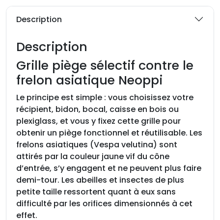
é
d
Description
e
G
Description
r
i
Grille piège sélectif contre le
l
frelon asiatique Neoppi
l
e
Le principe est simple : vous choisissez votre
P
récipient, bidon, bocal, caisse en bois ou
i
plexiglass, et vous y fixez cette grille pour
è
obtenir un piège fonctionnel et réutilisable. Les
g
frelons asiatiques (Vespa velutina) sont
e
attirés par la couleur jaune vif du cône
à
d’entrée, s’y engagent et ne peuvent plus faire
f
demi-tour. Les abeilles et insectes de plus
r
petite taille ressortent quant à eux sans
e
difficulté par les orifices dimensionnés à cet
l
effet.