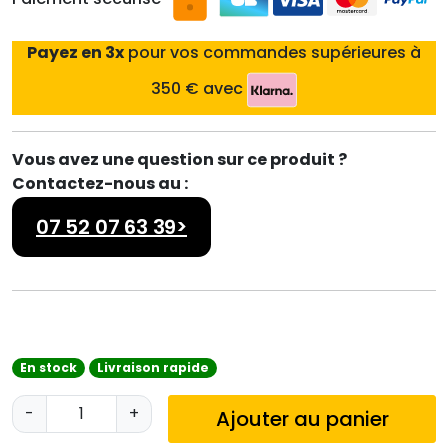
Payez en 3x
pour vos commandes supérieures à
350 € avec
Vous avez une question sur ce produit ?
Contactez-nous au :
07 52 07 63 39>
En stock
Livraison rapide
q
-
+
Ajouter au panier
u