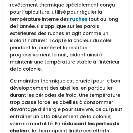
revêtement thermique spécialement conçu
o
pour l’apiculture, utilisé pour réguler la
p
température interne des
ruches
tout au long
e
de l’année. Il s’applique sur les parois
i
extérieures des ruches et agit comme un
n
isolant naturel : il capte la chaleur du soleil
t
pendant la journée et la restitue
l
progressivement la nuit, aidant ainsi à
e
maintenir une température stable à l’intérieur
b
de la colonie.
i
d
Ce maintien thermique est crucial pour le bon
o
développement des abeilles, en particulier
n
durant les périodes de froid. Une température
d
trop basse force les abeilles à consommer
e
davantage d’énergie pour survivre, ce qui peut
2
entraîner un affaiblissement de la colonie,
L
voire sa mortalité. En
réduisant les pertes de
chaleur
, le thermopeint limite ces efforts