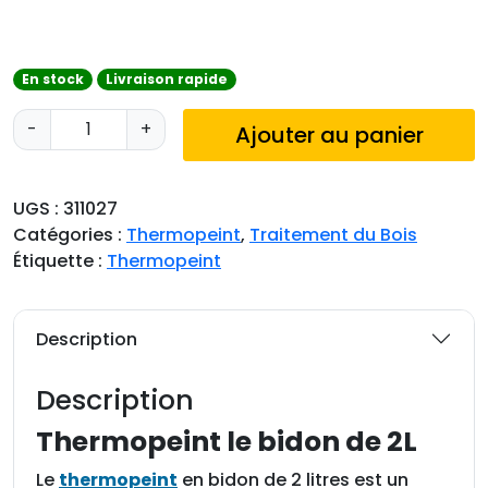
En stock
Livraison rapide
q
-
+
Ajouter au panier
u
a
n
UGS :
311027
t
Catégories :
Thermopeint
,
Traitement du Bois
i
Étiquette :
Thermopeint
t
é
d
Description
e
T
Description
h
e
Thermopeint le bidon de 2L
r
Le
thermopeint
en bidon de 2 litres est un
m