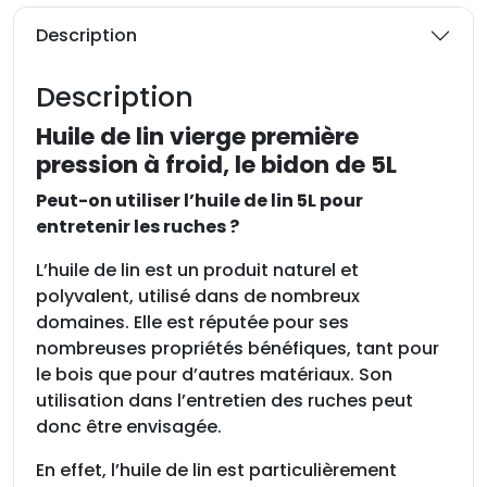
é
d
Description
e
H
Description
u
i
Huile de lin vierge première
l
pression à froid, le bidon de 5L
e
Peut-on utiliser l’huile de lin 5L pour
d
entretenir les ruches ?
e
l
L’huile de lin est un produit naturel et
i
polyvalent, utilisé dans de nombreux
n
domaines. Elle est réputée pour ses
v
nombreuses propriétés bénéfiques, tant pour
i
le bois que pour d’autres matériaux. Son
e
utilisation dans l’entretien des ruches peut
r
donc être envisagée.
g
e
En effet, l’huile de lin est particulièrement