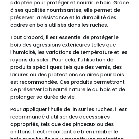
p
adaptée pour protéger et nourrir le bois. Grâce
r
à ses qualités nourrissantes, elle permet de
e
préserver la résistance et la durabilité des
m
cadres en bois utilisés dans les ruches.
i
Tout d’abord, il est essentiel de protéger le
è
bois des agressions extérieures telles que
r
l’humidité, les variations de température et les
e
rayons du soleil. Pour cela, l’utilisation de
p
produits spécifiques tels que des vernis, des
r
lasures ou des protections solaires pour bois
e
est recommandée. Ces produits permettront
s
de préserver la beauté naturelle du bois et de
s
prolonger sa durée de vie.
i
o
Pour appliquer l’huile de lin sur les ruches, il est
n
recommandé d’utiliser des accessoires
à
appropriés, tels que des pinceaux ou des
f
chiffons. Il est important de bien imbiber le
r