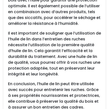
bois avec l’huile pour garantir une protection
o
optimale. Il est également possible de l’utiliser
i
en combinaison avec d’autres produits, tels
d
que des siccatifs, pour accélérer le séchage et
,
améliorer la résistance à l’humidité.
l
e
Il est important de souligner que l’utilisation de
b
l’huile de lin dans l’entretien des ruches
i
nécessite l’utilisation de la première qualité
d
d’huile de lin. Cela garantit l’efficacité et la
o
durabilité du traitement. Avec une huile de lin
n
de qualité, vous pourrez offrir à vos ruches une
d
protection adaptée, tout en préservant leur
e
intégrité et leur longévité.
5
En conclusion, l’huile de lin peut être utilisée
L
avec succès pour entretenir les ruches. Grâce
à ses propriétés nourrissantes et protectrices,
elle contribue à préserver la qualité du bois et
à assurer un bon entretien des cadres.