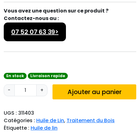
Vous avez une question sur ce produit ?
Contactez-nous au :
07 52 07 63 39>
En stock
Livraison rapide
q
-
+
Ajouter au panier
u
a
n
UGS :
311403
t
Catégories :
Huile de Lin
,
Traitement du Bois
i
Étiquette :
Huile de lin
t