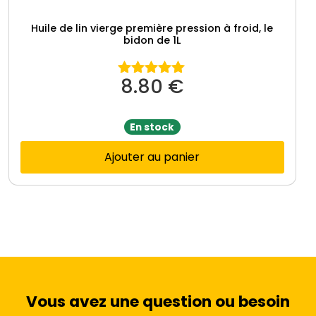
Huile de lin vierge première pression à froid, le
bidon de 1L
8.80
€
Note
5.00
sur 5
En stock
Ajouter au panier
Vous avez une question ou besoin