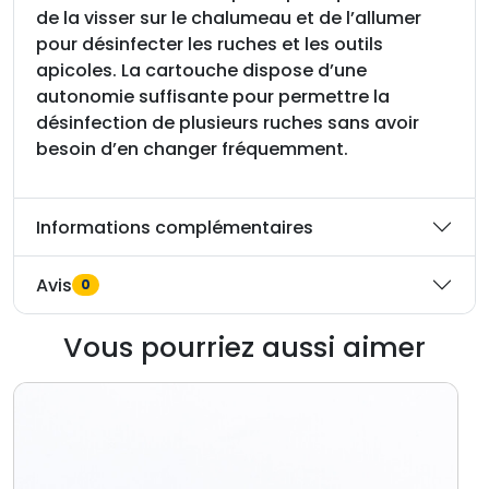
p
de la visser sur le chalumeau et de l’allumer
o
pour désinfecter les ruches et les outils
u
apicoles. La cartouche dispose d’une
r
autonomie suffisante pour permettre la
C
désinfection de plusieurs ruches sans avoir
h
besoin d’en changer fréquemment.
a
l
Informations complémentaires
u
m
e
Avis
0
a
u
Vous pourriez aussi aimer
N
A
T
U
R