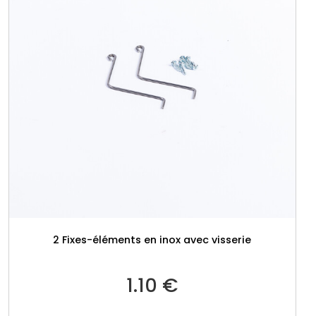
E
C
O
2 Fixes-éléments en inox avec visserie
1.10
€