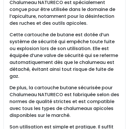
u
Chalumeau NATURECO est spécialement
c
conçue pour être utilisée dans le domaine de
h
l’apiculture, notamment pour la désinfection
e
des ruches et des outils apicoles.
b
Cette cartouche de butane est dotée d’un
u
système de sécurité qui empêche toute fuite
t
ou explosion lors de son utilisation. Elle est
a
équipée d’une valve de sécurité qui se referme
n
automatiquement dès que le chalumeau est
e
détaché, évitant ainsi tout risque de fuite de
s
gaz.
é
c
De plus, la cartouche butane sécurisée pour
u
Chalumeau NATURECO est fabriquée selon des
r
normes de qualité strictes et est compatible
i
avec tous les types de chalumeaux apicoles
s
disponibles sur le marché.
é
e
Son utilisation est simple et pratique. Il suffit