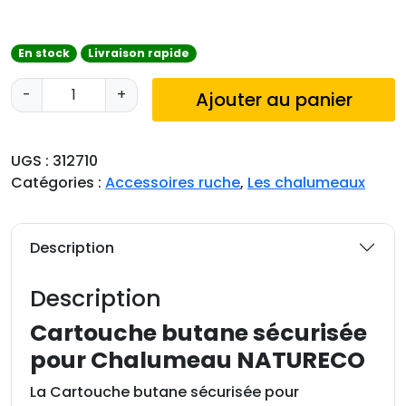
En stock
Livraison rapide
q
-
+
Ajouter au panier
u
a
n
UGS :
312710
t
Catégories :
Accessoires ruche
,
Les chalumeaux
i
t
é
Description
d
e
Description
C
a
Cartouche butane sécurisée
r
pour Chalumeau NATURECO
t
o
La Cartouche butane sécurisée pour