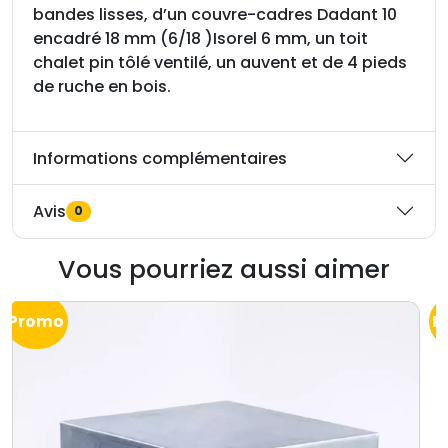
a
bandes lisses, d’un couvre-cadres Dadant 10
n
encadré 18 mm (6/18 )Isorel 6 mm, un toit
t
chalet pin tôlé ventilé, un auvent et de 4 pieds
1
de ruche en bois.
0
c
h
Informations complémentaires
a
l
Avis
0
e
t
Vous pourriez aussi aimer
à
c
r
Promo
P
é
m
a
i
l