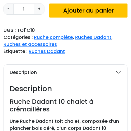
q
-
+
Ajouter au panier
u
a
n
UGS :
TO11C10
t
Catégories :
Ruche complète
,
Ruches Dadant
,
i
Ruches et accessoires
t
Étiquette :
Ruches Dadant
é
d
e
Description
R
u
Description
c
h
Ruche Dadant 10 chalet à
e
crémaillères
D
a
Une Ruche Dadant toit chalet, composée d’un
d
plancher bois aéré, d’un corps Dadant 10