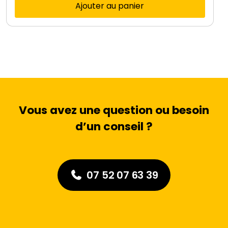
Ajouter au panier
r
r
i
i
x
x
i
a
n
c
Vous avez une question ou besoin
i
t
d’un conseil ?
t
u
i
e
07 52 07 63 39
a
l
l
e
é
s