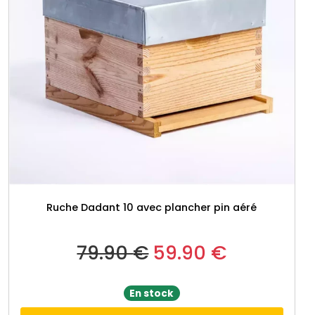
l
è
r
e
s
Ruche Dadant 10 avec plancher pin aéré
L
L
79.90
€
59.90
€
e
e
En stock
p
p