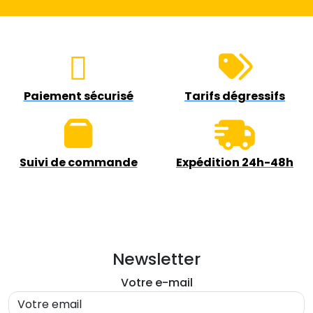
t
t
a
i
:
t
5
Paiement sécurisé
Tarifs dégressifs
9
:
.
Suivi de commande
Expédition 24h-48h
7
9
9
0
.
Newsletter
9
€
Votre e-mail
0
.