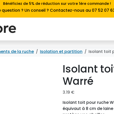
Bénéficiez de 5% de réduction sur votre 1ère commande !
 question ? Un conseil ? Contactez-nous au 07 52 07 6
ents de la ruche
Isolation et partition
Isolant toit
Isolant to
Warré
3.19
€
Isolant toit pour ruche W
équivaut à 8 cm de laine