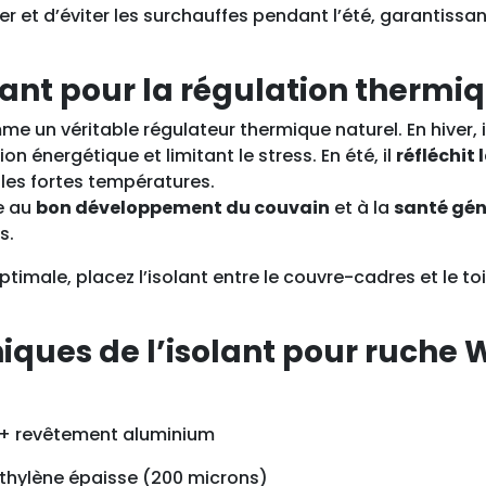
p
er et d’éviter les surchauffes pendant l’été, garantissa
o
u
ant pour la régulation thermiq
r
r
e un véritable régulateur thermique naturel. En hiver, i
u
n énergétique et limitant le stress. En été, il
réfléchit 
c
 les fortes températures.
h
e au
bon développement du couvain
et à la
santé gén
e
s.
W
a
timale, placez l’isolant entre le couvre-cadres et le toi
r
r
iques de l’isolant pour ruche 
é
r + revêtement aluminium
thylène épaisse (200 microns)