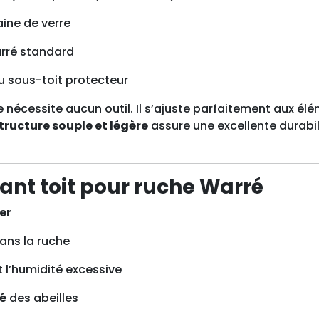
aine de verre
rré standard
u sous-toit protecteur
t ne nécessite aucun outil. Il s’ajuste parfaitement aux é
tructure souple et légère
assure une excellente durabili
lant toit pour ruche Warré
er
ans la ruche
 l’humidité excessive
té
des abeilles