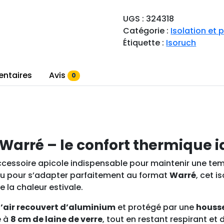
a
n
UGS :
324318
t
Catégorie :
Isolation et p
i
Étiquette :
Isoruch
t
é
d
entaires
Avis
0
e
I
s
o
l
 Warré – le confort thermique i
a
n
cessoire apicole indispensable pour maintenir une tem
t
nçu pour s’adapter parfaitement au format
Warré
, cet 
t
e la chaleur estivale.
o
i
d’air recouvert d’aluminium
et protégé par une
housse
t
e à
8 cm de laine de verre
, tout en restant respirant e