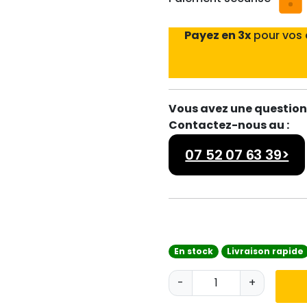
Payez en 3x
pour vos
Vous avez une question 
Contactez-nous au :
07 52 07 63 39>
En stock
Livraison rapide
q
-
+
u