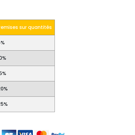
Remises sur quantités
5%
10%
15%
20%
25%