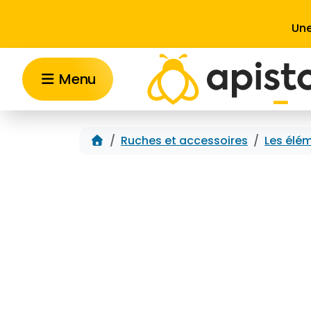
Aller au contenu
Une
Menu
Accueil
Ruches et accessoires
Les élém