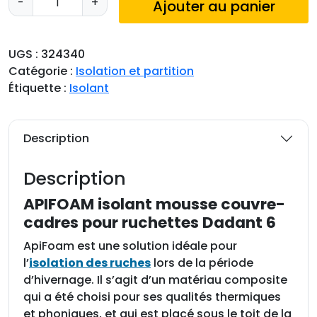
-
+
Ajouter au panier
u
a
n
UGS :
324340
t
Catégorie :
Isolation et partition
i
Étiquette :
Isolant
t
é
d
Description
e
A
Description
P
I
APIFOAM isolant mousse couvre-
F
cadres pour ruchettes Dadant 6
O
ApiFoam est une solution idéale pour
A
l’
isolation des ruches
lors de la période
M
d’hivernage. Il s’agit d’un matériau composite
i
qui a été choisi pour ses qualités thermiques
s
et phoniques, et qui est placé sous le toit de la