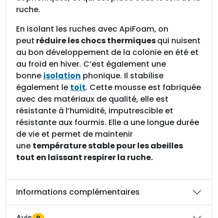
o
ruche.
l
a
En isolant les ruches avec ApiFoam, on
n
peut
réduire les chocs thermiques
qui nuisent
t
au bon développement de la colonie en été et
m
au froid en hiver. C’est également une
o
bonne
isolation
phonique. Il stabilise
u
également le
toit
. Cette mousse est fabriquée
s
avec des matériaux de qualité, elle est
s
résistante à l’humidité, imputrescible et
e
résistante aux fourmis. Elle a une longue durée
c
de vie et permet de maintenir
o
une
température stable pour les abeilles
u
tout en laissant respirer la ruche.
v
r
e
Informations complémentaires
-
c
Avis
0