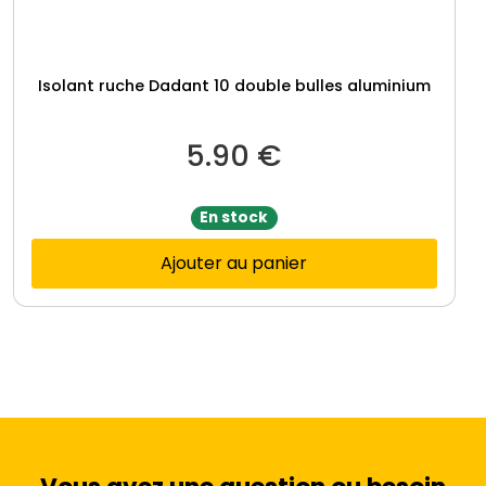
a
d
a
Isolant ruche Dadant 10 double bulles aluminium
n
t
5.90
€
6
En stock
Ajouter au panier