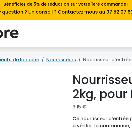
Bénéficiez de 5% de réduction sur votre 1ère commande !
 question ? Un conseil ? Contactez-nous au 07 52 07 6
ents de la ruche
Nourrisseurs
Nourrisseur d’entré
Nourrisse
2kg, pour
3.15
€
Ce nourrisseur d’entrée po
à vérifier la contenance