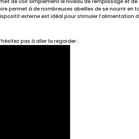
rmet de voir simplement le niveau de remplissage et de l
e
re permet à de nombreuses abeilles de se nourrir en to
u
spositif externe est idéal pour stimuler l’alimentation d
r
d
'
hésitez pas à aller la regarder :
e
n
t
r
é
e
G
M
2
k
g
,
p
o