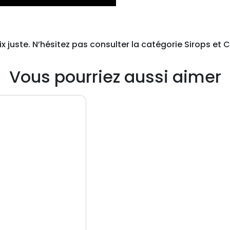
u
r
R
 juste. N’hésitez pas consulter la catégorie Sirops et C
u
c
Vous pourriez aussi aimer
h
e