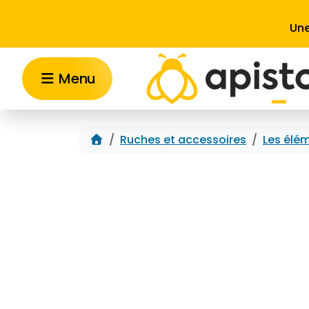
Aller au contenu
Une
Menu
Accueil
Ruches et accessoires
Les élém