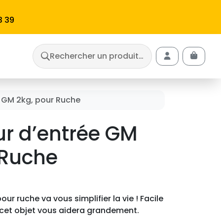
3 39
Rechercher un produit…
Cart
Account
e GM 2kg, pour Ruche
ur d’entrée GM
 Ruche
ur ruche va vous simplifier la vie ! Facile
, cet objet vous aidera grandement.