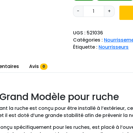
q
-
+
u
a
n
UGS :
521036
t
Catégories :
Nourrisseme
i
Étiquette :
Nourrisseurs
t
é
d
entaires
Avis
0
e
N
o
e Grand Modèle pour ruche
u
r
t la ruche est conçu pour être installé à l’extérieur, ce
r
t il est doté d’une grande stabilité afin de prévenir la 
i
s
onçu spécifiquement pour les ruches, est placé à l’ouver
s