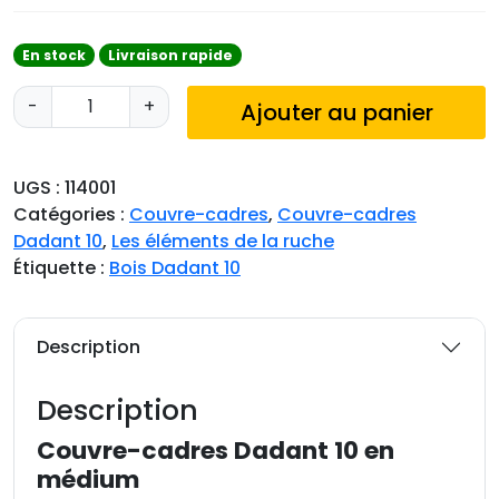
En stock
Livraison rapide
q
-
+
Ajouter au panier
u
a
n
UGS :
114001
t
Catégories :
Couvre-cadres
,
Couvre-cadres
i
Dadant 10
,
Les éléments de la ruche
t
Étiquette :
Bois Dadant 10
é
d
e
Description
C
o
Description
u
v
Couvre-cadres Dadant 10 en
r
médium
e