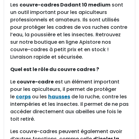
Les
couvre-cadres Dadant 10 medium
sont
-
un outil important pour les apiculteurs
c
professionnels et amateurs. Ils sont utilisés
a
pour protéger les cadres de vos ruches contre
d
l’eau, la poussière et les insectes. Retrouvez
r
sur notre boutique en ligne Apistore nos
e
couvre-cadres à petit prix et en stock !
s
Livraison rapide et sécurisée.
D
a
Quel est le rôle du couvre cadres ?
d
a
Le
couvre-cadre
est un élément important
n
pour les apiculteurs, il permet de protéger
t
le
corps
ou les
hausses
de la ruche, contre les
1
intempéries et les insectes. Il permet de ne pas
0
accéder directement aux abeilles une fois le
e
toit retiré.
n
Les couvre-cadres peuvent également avoir
m
d’autres fonctions, comme celle
d’isoler la