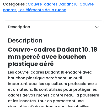
t
Catégories :
Couvre-cadres Dadant 10
,
Couvre-
i
cadres
,
Les éléments de la ruche
t
é
d
Description
e
C
Description
o
u
Couvre-cadres Dadant 10, 18
v
mm percé avec bouchon
r
plastique aéré
e
-
Les couvre-cadres Dadant 10 encadré avec
c
bouchon plastique percé sont un outil
a
important pour les apiculteurs professionnels
d
et amateurs. Ils sont utilisés pour protéger les
r
cadres de vos ruches contre l’eau, la poussière
e
et les insectes, tout en permettant une
s
circulation d’air optimale pour les abeilles.