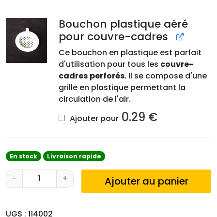
Bouchon plastique aéré
pour couvre-cadres
Ce bouchon en plastique est parfait
d'utilisation pour tous les
couvre-
cadres
perforés.
Il se compose d'une
grille en plastique permettant la
circulation de l'air.
0.29
€
Ajouter pour
En stock
Livraison rapide
q
-
+
Ajouter au panier
u
a
n
UGS :
114002