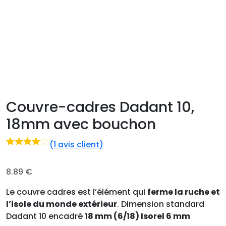
Couvre-cadres Dadant 10,
18mm avec bouchon
(
1
avis client)
Noté
1
4.00
sur
5 basé
8.89
€
sur
notatio
Le couvre cadres est l’élément qui
ferme la ruche et
n client
l’isole du monde extérieur
.
Dimension standard
Dadant 10 encadré
18 mm (6/18) Isorel 6 mm