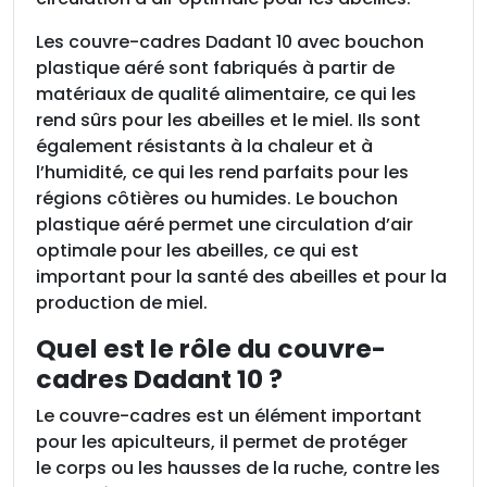
D
Les couvre-cadres Dadant 10 avec bouchon
a
plastique aéré sont fabriqués à partir de
d
matériaux de qualité alimentaire, ce qui les
a
rend sûrs pour les abeilles et le miel. Ils sont
n
également résistants à la chaleur et à
t
l’humidité, ce qui les rend parfaits pour les
1
régions côtières ou humides. Le bouchon
0
plastique aéré permet une circulation d’air
,
optimale pour les abeilles, ce qui est
1
important pour la santé des abeilles et pour la
8
production de miel.
m
m
Quel est le rôle du couvre-
a
cadres Dadant 10 ?
v
e
Le couvre-cadres est un élément important
c
pour les apiculteurs, il permet de protéger
b
le corps ou les hausses de la ruche, contre les