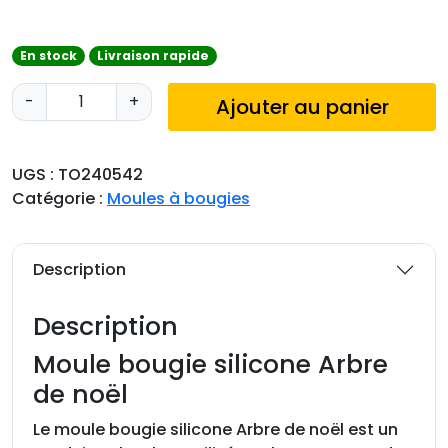
En stock
Livraison rapide
q
-
+
Ajouter au panier
u
a
n
UGS :
TO240542
t
Catégorie :
Moules à bougies
i
t
é
Description
d
e
Description
M
o
Moule bougie silicone Arbre
u
de noël
l
e
Le moule bougie silicone Arbre de noël est un