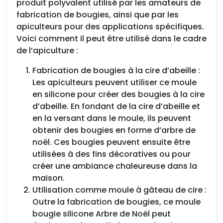
b
produit polyvalent utilisé par les amateurs de
o
fabrication de bougies, ainsi que par les
u
apiculteurs pour des applications spécifiques.
g
Voici comment il peut être utilisé dans le cadre
i
de l’apiculture :
e
Fabrication de bougies à la cire d’abeille :
s
Les apiculteurs peuvent utiliser ce moule
i
en silicone pour créer des bougies à la cire
l
d’abeille. En fondant de la cire d’abeille et
i
en la versant dans le moule, ils peuvent
c
obtenir des bougies en forme d’arbre de
o
noël. Ces bougies peuvent ensuite être
n
utilisées à des fins décoratives ou pour
e
créer une ambiance chaleureuse dans la
A
maison.
r
Utilisation comme moule à gâteau de cire :
b
Outre la fabrication de bougies, ce moule
r
bougie silicone Arbre de Noël peut
e