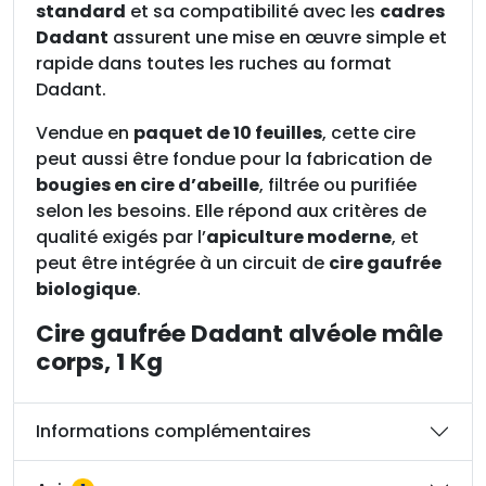
standard
et sa compatibilité avec les
cadres
c
Dadant
assurent une mise en œuvre simple et
o
rapide dans toutes les ruches au format
r
Dadant.
p
s
Vendue en
paquet de 10 feuilles
, cette cire
,
peut aussi être fondue pour la fabrication de
1
bougies en cire d’abeille
, filtrée ou purifiée
K
selon les besoins. Elle répond aux critères de
g
qualité exigés par l’
apiculture moderne
, et
peut être intégrée à un circuit de
cire gaufrée
biologique
.
Cire gaufrée Dadant alvéole mâle
corps, 1 Kg
Informations complémentaires