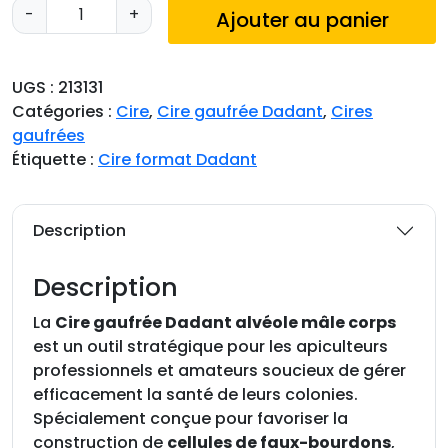
q
-
+
Ajouter au panier
u
a
n
UGS :
213131
t
Catégories :
Cire
,
Cire gaufrée Dadant
,
Cires
i
gaufrées
t
Étiquette :
Cire format Dadant
é
d
e
Description
C
i
Description
r
e
La
Cire gaufrée Dadant alvéole mâle corps
g
est un outil stratégique pour les apiculteurs
a
professionnels et amateurs soucieux de gérer
u
efficacement la santé de leurs colonies.
f
Spécialement conçue pour favoriser la
r
construction de
cellules de faux-bourdons
,