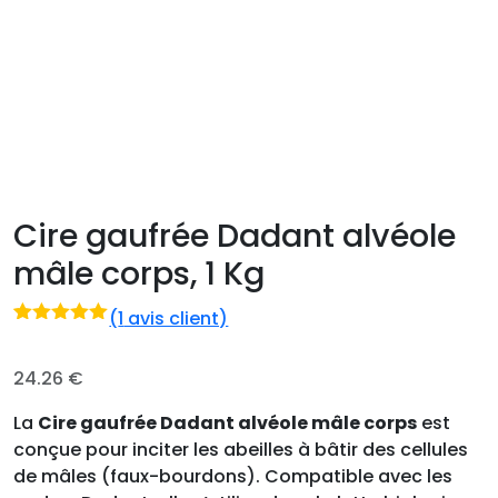
Cire gaufrée Dadant alvéole
mâle corps, 1 Kg
(
1
avis client)
Noté
1
5.00
sur 5 basé
sur
24.26
€
notation
client
La
Cire gaufrée Dadant alvéole mâle corps
est
conçue pour inciter les abeilles à bâtir des cellules
de mâles (faux-bourdons). Compatible avec les