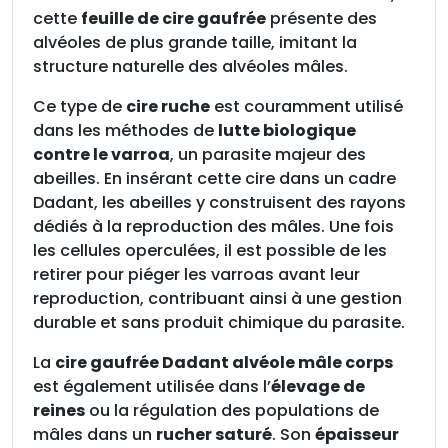
é
cette
feuille de cire gaufrée
présente des
e
alvéoles de plus grande taille, imitant la
D
structure naturelle des alvéoles mâles.
a
Ce type de
cire ruche
est couramment utilisé
d
dans les méthodes de
lutte biologique
a
contre le varroa
, un parasite majeur des
n
abeilles. En insérant cette cire dans un cadre
t
Dadant, les abeilles y construisent des rayons
a
dédiés à la reproduction des mâles. Une fois
l
les cellules operculées, il est possible de les
v
retirer pour piéger les varroas avant leur
é
reproduction, contribuant ainsi à une gestion
o
durable et sans produit chimique du parasite.
l
e
La
cire gaufrée Dadant alvéole mâle corps
m
est également utilisée dans l’
élevage de
â
reines
ou la régulation des populations de
l
mâles dans un
rucher saturé
. Son
épaisseur
e