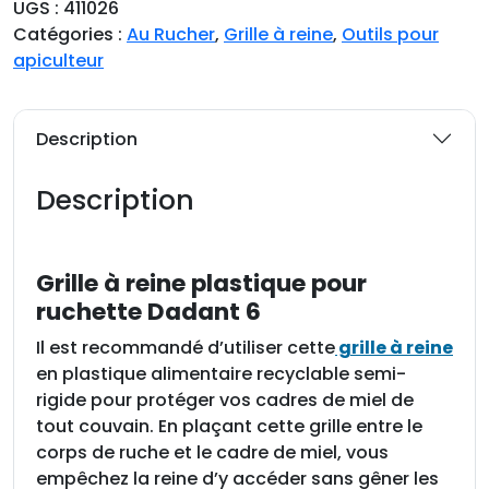
UGS :
411026
t
Catégories :
Au Rucher
,
Grille à reine
,
Outils pour
i
apiculteur
t
é
d
Description
e
G
Description
r
i
l
Grille à reine plastique pour
l
ruchette Dadant 6
e
à
Il est recommandé d’utiliser cette
grille à reine
r
en plastique alimentaire recyclable semi-
e
rigide pour protéger vos cadres de miel de
i
tout couvain. En plaçant cette grille entre le
n
corps de ruche et le cadre de miel, vous
e
empêchez la reine d’y accéder sans gêner les