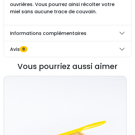
p
ouvrières. Vous pourrez ainsi récolter votre
l
miel sans aucune trace de couvain.
a
s
t
Informations complémentaires
i
q
Avis
0
u
e
Vous pourriez aussi aimer
p
o
u
r
r
u
c
h
e
t