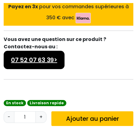
Payez en 3x
pour vos commandes supérieures à
350 € avec
Vous avez une question sur ce produit ?
Contactez-nous au :
07 52 07 63 39>
En stock
Livraison rapide
q
-
+
Ajouter au panier
u
a
n