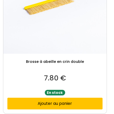
t
e
D
a
d
a
n
t
6
Brosse à abeille en crin double
7.80
€
En stock
Ajouter au panier