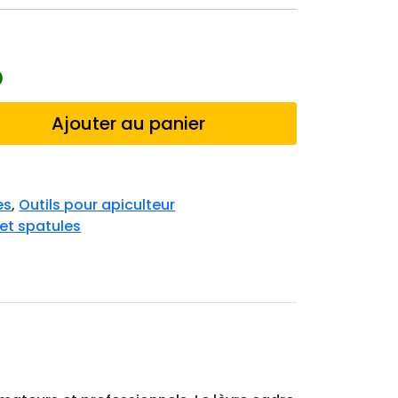
Ajouter au panier
es
,
Outils pour apiculteur
et spatules