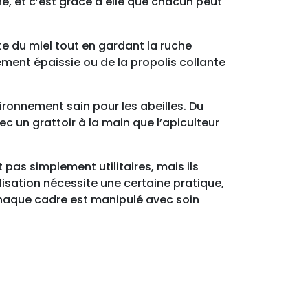
che, et c’est grâce à elle que chacun peut
olte du miel tout en gardant la ruche
ement épaissie ou de la propolis collante
vironnement sain pour les abeilles. Du
ec un grattoir à la main que l’apiculteur
t pas simplement utilitaires, mais ils
ilisation nécessite une certaine pratique,
chaque cadre est manipulé avec soin