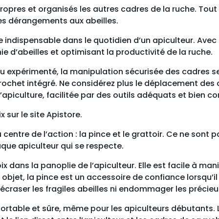
propres et organisés les autres cadres de la ruche. Tout
s dérangements aux abeilles.
vère indispensable dans le quotidien d’un apiculteur. Ave
nie d’abeilles et optimisant la productivité de la ruche.
 expérimenté, la manipulation sécurisée des cadres ser
rochet intégré. Ne considérez plus le déplacement de
’apiculture, facilitée par des outils adéquats et bien c
x sur le site Apistore.
u centre de l’action : la pince et le grattoir. Ce ne son
que apiculteur qui se respecte.
ix dans la panoplie de l’apiculteur. Elle est facile à ma
 objet, la pince est un accessoire de confiance lorsqu’i
s écraser les fragiles abeilles ni endommager les précieu
nfortable et sûre, même pour les apiculteurs débutants.