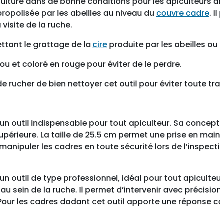
iculture dans de bonne conditions pour les apiculteurs 
-
propolisée par les abeilles au niveau du
couvre cadre
. 
c
visite de la ruche.
a
d
ttant le grattage de la
cire
produite par les abeilles ou 
r
lou et coloré en rouge pour éviter de le perdre.
e
s
e de rucher de bien nettoyer cet outil pour éviter toute t
a
m
é
un outil indispensable pour tout apiculteur. Sa concep
r
upérieure. La taille de 25.5 cm permet une prise en mai
i
 manipuler les cadres en toute sécurité lors de l’inspect
c
a
i
n outil de type professionnel, idéal pour tout apiculteur
n
au sein de la ruche. Il permet d’intervenir avec précision
G
. Pour les cadres dadant cet outil apporte une réponse 
M
r