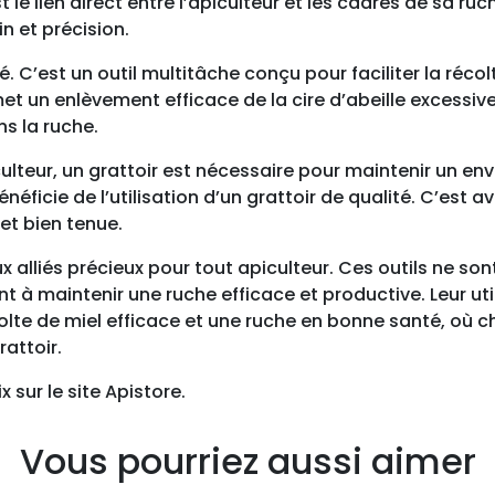
t le lien direct entre l’apiculteur et les cadres de sa ru
n et précision.
té. C’est un outil multitâche conçu pour faciliter la réc
et un enlèvement efficace de la cire d’abeille excessiv
s la ruche.
culteur, un grattoir est nécessaire pour maintenir un en
éficie de l’utilisation d’un grattoir de qualité. C’est av
et bien tenue.
x alliés précieux pour tout apiculteur. Ces outils ne son
ant à maintenir une ruche efficace et productive. Leur ut
olte de miel efficace et une ruche en bonne santé, où 
rattoir.
x sur le site Apistore.
Vous pourriez aussi aimer