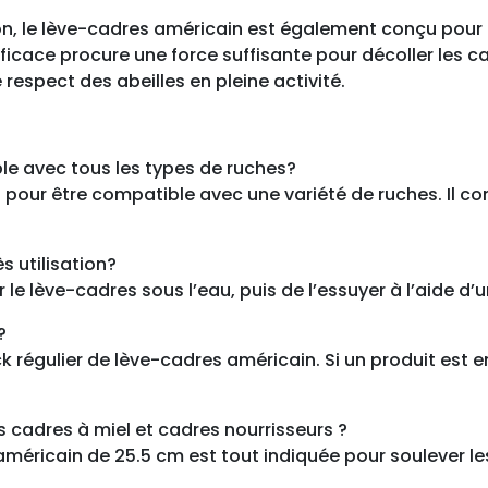
o
ion, le lève-cadres américain est également conçu pour ré
u
fficace procure une force suffisante pour décoller les c
g
respect des abeilles en pleine activité.
e
2
5
ble avec tous les types de ruches?
.
pour être compatible avec une variété de ruches. Il co
5
c
m
 utilisation?
 lève-cadres sous l’eau, puis de l’essuyer à l’aide d’u
?
 régulier de lève-cadres américain. Si un produit est e
es cadres à miel et cadres nourrisseurs ?
américain de 25.5 cm est tout indiquée pour soulever le