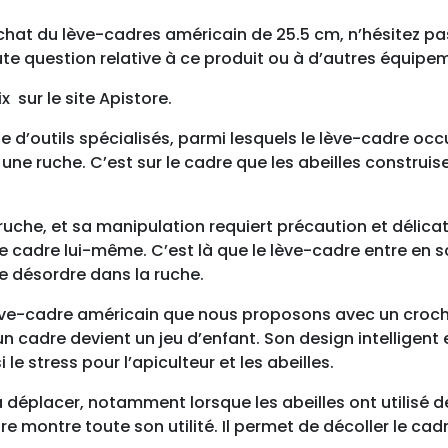
 l’achat du lève-cadres américain de 25.5 cm, n’hésitez 
ute question relative à ce produit ou à d’autres équipe
x sur le site Apistore.
ge d’outils spécialisés, parmi lesquels le lève-cadre oc
ne ruche. C’est sur le cadre que les abeilles construise
 ruche, et sa manipulation requiert précaution et délicat
e cadre lui-même. C’est là que le lève-cadre entre en scè
e désordre dans la ruche.
lève-cadre américain que nous proposons avec un crochet
 un cadre devient un jeu d’enfant. Son design intelligen
 le stress pour l’apiculteur et les abeilles.
 déplacer, notamment lorsque les abeilles ont utilisé de 
e montre toute son utilité. Il permet de décoller le c