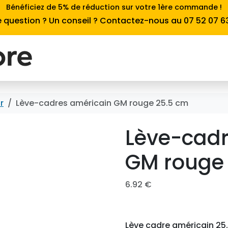
Bénéficiez de 5% de réduction sur votre 1ère commande !
 question ? Un conseil ? Contactez-nous au 07 52 07 6
r
Lève-cadres américain GM rouge 25.5 cm
Lève-cadr
GM rouge
6.92
€
Lève cadre américain 25.