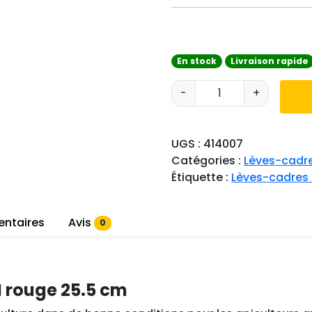
En stock
Livraison rapide
q
-
+
u
a
n
UGS :
414007
t
Catégories :
Lèves-cadr
i
Étiquette :
Lèves-cadres 
t
é
d
entaires
Avis
0
e
L
è
 rouge 25.5 cm
v
e