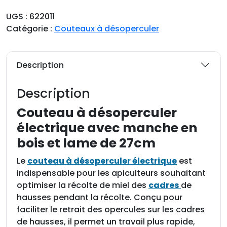
n
UGS :
622011
t
Catégorie :
Couteaux à désoperculer
i
t
é
Description
d
e
Description
C
o
Couteau à désoperculer
u
électrique avec manche en
t
bois et lame de 27cm
e
a
Le
couteau à désoperculer électrique
est
u
indispensable pour les apiculteurs souhaitant
à
optimiser la récolte de miel des
cadres
de
d
hausses pendant la récolte. Conçu pour
é
faciliter le retrait des opercules sur les cadres
s
de hausses, il permet un travail plus rapide,