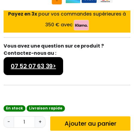
Payez en 3x
pour vos commandes supérieures à
350 € avec
Vous avez une question sur ce produit ?
Contactez-nous au :
07 52 07 63 39>
En stock
Livraison rapide
q
-
+
Ajouter au panier
u
a