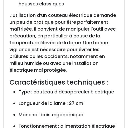
hausses classiques
a
m
L’utilisation d’un couteau électrique demande
e
un peu de pratique pour être parfaitement
d
maîtrisée. Il convient de manipuler l’outil avec
e
précaution, en particulier à cause de la
2
température élevée de la lame. Une bonne
7
vigilance est nécessaire pour éviter les
c
brûlures ou les accidents, notamment en
m
milieu humide ou avec une installation
électrique mal protégée.
Caractéristiques techniques :
Type : couteau à désoperculer électrique
Longueur de la lame : 27 cm
Manche : bois ergonomique
Fonctionnement : alimentation électrique