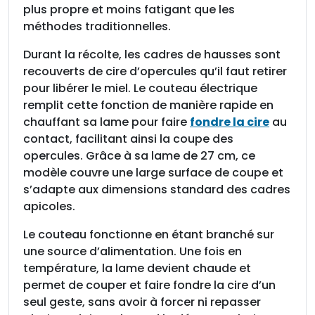
o
plus propre et moins fatigant que les
p
méthodes traditionnelles.
e
Durant la récolte, les cadres de hausses sont
r
recouverts de cire d’opercules qu’il faut retirer
c
pour libérer le miel. Le couteau électrique
u
remplit cette fonction de manière rapide en
l
chauffant sa lame pour faire
fondre la cire
au
e
contact, facilitant ainsi la coupe des
r
opercules. Grâce à sa lame de 27 cm, ce
é
modèle couvre une large surface de coupe et
l
s’adapte aux dimensions standard des cadres
e
apicoles.
c
t
Le couteau fonctionne en étant branché sur
r
une source d’alimentation. Une fois en
i
température, la lame devient chaude et
q
permet de couper et faire fondre la cire d’un
u
seul geste, sans avoir à forcer ni repasser
e