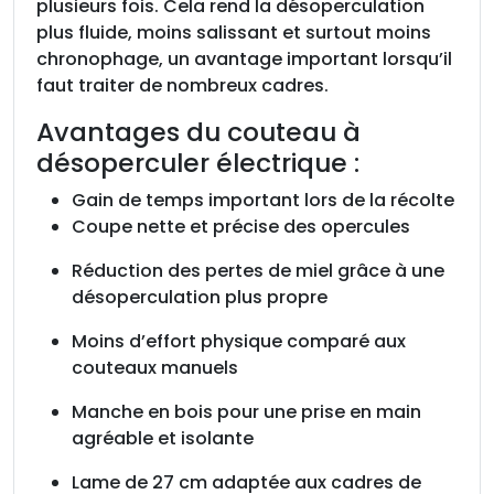
plusieurs fois. Cela rend la désoperculation
a
plus fluide, moins salissant et surtout moins
v
chronophage, un avantage important lorsqu’il
e
faut traiter de nombreux cadres.
c
m
Avantages du couteau à
a
désoperculer électrique :
n
Gain de temps important lors de la récolte
c
Coupe nette et précise des opercules
h
e
Réduction des pertes de miel grâce à une
e
désoperculation plus propre
n
b
Moins d’effort physique comparé aux
o
couteaux manuels
i
Manche en bois pour une prise en main
s
agréable et isolante
e
t
Lame de 27 cm adaptée aux cadres de
l