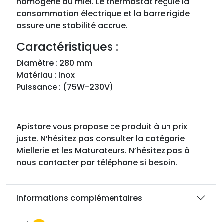
i
homogène du miel. Le thermostat régule la
n
consommation électrique et la barre rigide
o
assure une stabilité accrue.
x
Caractéristiques :
,
2
Diamètre : 280 mm
8
Matériau : Inox
0
Puissance : (75W-230V)
m
m
Apistore vous propose ce produit à un prix
juste. N’hésitez pas consulter la catégorie
Miellerie
et les Maturateurs
. N’hésitez pas à
nous contacter par téléphone si besoin.
Informations complémentaires