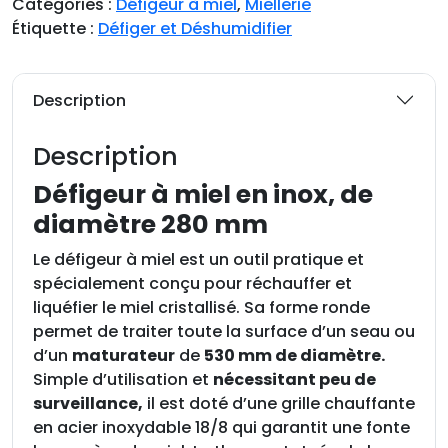
Catégories :
Défigeur à miel
,
Miellerie
i
Étiquette :
Défiger et Déshumidifier
t
é
d
Description
e
D
Description
é
f
Défigeur à miel en inox, de
i
diamètre 280 mm
g
e
Le défigeur à miel est un outil pratique et
u
spécialement conçu pour réchauffer et
r
liquéfier le miel cristallisé. Sa forme ronde
à
permet de traiter toute la surface d’un seau ou
m
d’un
maturateur
de
530 mm de diamètre.
i
Simple d’utilisation et
nécessitant peu de
e
surveillance,
il est doté d’une grille chauffante
l
en acier inoxydable 18/8 qui garantit une fonte