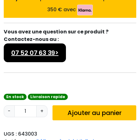
350 € avec
Vous avez une question sur ce produit ?
Contactez-nous au :
07 52 07 63 39>
En stock
Livraison rapide
q
-
+
Ajouter au panier
u
a
n
UGS :
643003
t