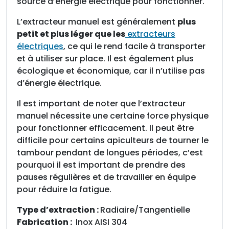
source d’énergie électrique pour fonctionner.
e
L’extracteur manuel est généralement
plus
l
petit et plus léger que les
extracteurs
R
électriques
, ce qui le rend facile à transporter
a
et à utiliser sur place. Il est également plus
d
écologique et économique, car il n’utilise pas
i
d’énergie électrique.
a
i
Il est important de noter que l’extracteur
r
manuel nécessite une certaine force physique
e
pour fonctionner efficacement. Il peut être
S
difficile pour certains apiculteurs de tourner le
A
tambour pendant de longues périodes, c’est
F
pourquoi il est important de prendre des
C
pauses régulières et de travailler en équipe
A
pour réduire la fatigue.
R
R
Type d’extraction :
Radiaire/Tangentielle
E
Fabrication :
Inox AISI 304