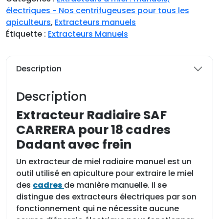
i
électriques - Nos centrifugeuses pour tous les
t
apiculteurs
,
Extracteurs manuels
é
Étiquette :
Extracteurs Manuels
d
e
E
Description
x
t
Description
r
a
Extracteur Radiaire SAF
c
CARRERA pour 18 cadres
t
Dadant avec frein
e
u
Un extracteur de miel radiaire manuel est un
r
outil utilisé en apiculture pour extraire le miel
d
des
cadres
de manière manuelle. Il se
e
distingue des extracteurs électriques par son
m
fonctionnement qui ne nécessite aucune
i