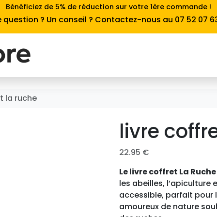
Bénéficiez de 5% de réduction sur votre 1ère commande !
 question ? Un conseil ? Contactez-nous au 07 52 07 6
et la ruche
livre coffr
22.95
€
Le livre coffret La Ruche
les abeilles, l’apiculture
accessible, parfait pour 
amoureux de nature souha