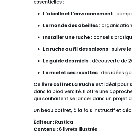
essentielles :
L’abeille et l’environnement
: compr
Le monde des abeilles
: organisation
Installer une ruche
: conseils pratiq
La ruche au fil des saisons
: suivre l
Le guide des miels
: découverte de 2
Le miel et ses recettes
: des idées go
Ce
livre coffret La Ruche
est idéal pour s
dans la biodiversité. Il offre une approch
qui souhaitent se lancer dans un projet 
Un beau coffret, à la fois instructif et d
Éditeur :
Rustica
Contenu :
6 livrets illustrés