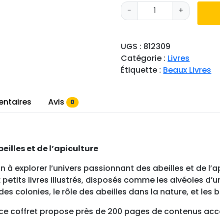
q
-
+
u
a
n
UGS :
812309
t
Catégorie :
Livres
i
Étiquette :
Beaux Livres
t
é
d
entaires
Avis
0
e
l
i
v
eilles et de l’apiculture
r
on à explorer l’univers passionnant des abeilles et de l’
e
tits livres illustrés, disposés comme les alvéoles d’un
c
 colonies, le rôle des abeilles dans la nature, et les bas
o
f
 ce coffret propose près de 200 pages de contenus acce
f