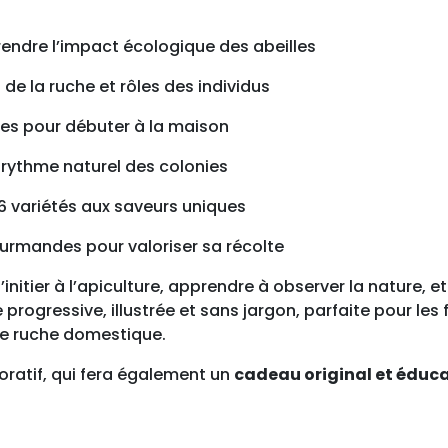
r
e
endre l’impact écologique des abeilles
t
 de la ruche et rôles des individus
l
a
ues pour débuter à la maison
r
u
e rythme naturel des colonies
c
6 variétés aux saveurs uniques
h
e
urmandes pour valoriser sa récolte
’initier à l’apiculture, apprendre à observer la nature,
e progressive, illustrée et sans jargon, parfaite pour le
de ruche domestique.
écoratif, qui fera également un
cadeau original et éduca