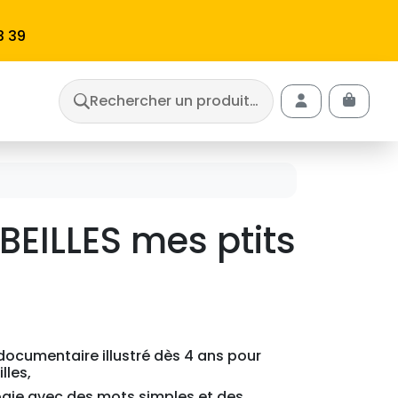
3 39
Rechercher un produit…
Cart
Account
ABEILLES mes ptits
e documentaire illustré dès 4 ans pour
lles,
ologie avec des mots simples et des