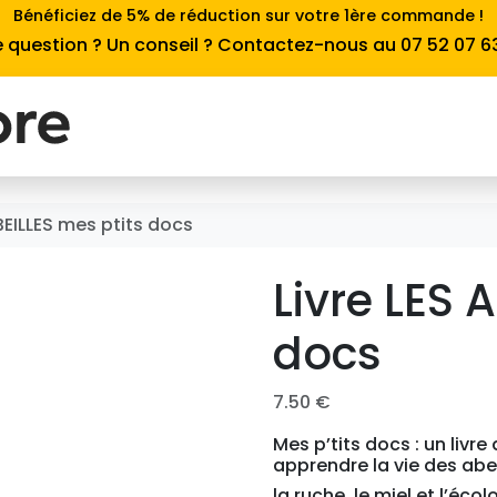
Bénéficiez de 5% de réduction sur votre 1ère commande !
 question ? Un conseil ? Contactez-nous au 07 52 07 6
ABEILLES mes ptits docs
Livre LES 
docs
7.50
€
Mes p’tits docs : un livr
apprendre la vie des abei
la ruche, le miel et l’éc