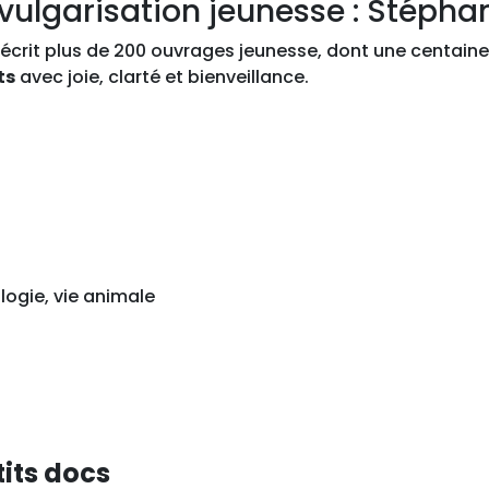
vulgarisation jeunesse : Stépha
o
c
écrit plus de 200 ouvrages jeunesse, dont une centaine
s
ts
avec joie, clarté et bienveillance.
logie, vie animale
tits docs