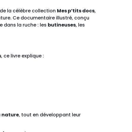
u de la célèbre collection
Mes p’tits docs
,
ature. Ce documentaire illustré, conçu
 dans la ruche : les
butineuses
, les
s
, ce livre explique :
a nature
, tout en développant leur