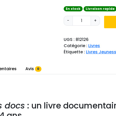
En stock
Livraison rapide
q
-
+
u
a
n
UGS :
812126
t
Catégorie :
Livres
i
Étiquette :
Livres Jeunes
t
é
d
entaires
Avis
0
e
L
i
v
r
ts docs
: un livre documentair
e
L
 4 ans