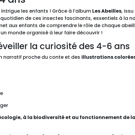
E
S
intrigue les enfants ! Grâce à l’album
Les Abeilles
, iss
A
quotidien de ces insectes fascinants, essentiels à la n
B
met aux enfants de comprendre le rôle de chaque abeille
E
 un monde organisé à leur faire découvrir !
I
eiller la curiosité des 4-6 ans
L
L
on narratif proche du conte et des
illustrations colorée
E
S
m
e
s
re
p
t
éger
i
l’écologie, à la biodiversité et au fonctionnement de l
t
s
d