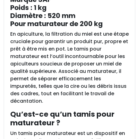
Poids : 1 kg
o
u
Diamètre : 520 mm
r
Pour maturateur de 200 kg
M
En apiculture, la filtration du miel est une étape
a
cruciale pour garantir un produit pur, propre et
t
prêt à être mis en pot. Le tamis pour
u
maturateur est l’outil incontournable pour les
r
apiculteurs soucieux de proposer un miel de
a
qualité supérieure. Associé au maturateur, il
t
permet de séparer efficacement les
e
impuretés, telles que la cire ou les débris issus
u
des cadres, tout en facilitant le travail de
r
décantation.
S
A
Qu’est-ce qu’un tamis pour
F
maturateur ?
,
i
Un tamis pour maturateur est un dispositif en