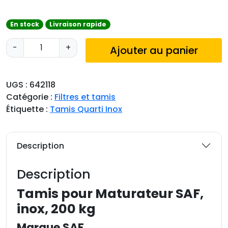
En stock
Livraison rapide
q
-
+
Ajouter au panier
u
a
n
UGS :
642118
t
Catégorie :
Filtres et tamis
i
Étiquette :
Tamis Quarti Inox
t
é
d
Description
e
T
Description
a
m
Tamis pour Maturateur SAF,
i
inox, 200 kg
s
Marque SAF
p