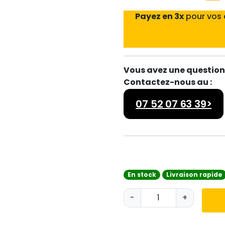
Payez en 3x
pour vos
Vous avez une question 
Contactez-nous au :
07 52 07 63 39>
En stock
Livraison rapide
q
-
+
u
a