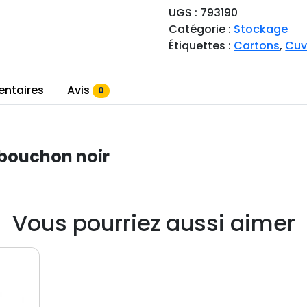
n
UGS :
793190
t
Catégorie :
Stockage
i
Étiquettes :
Cartons
,
Cuv
t
é
d
entaires
Avis
0
e
J
e
 bouchon noir
r
r
i
c
Vous pourriez aussi aimer
a
n
p
l
a
s