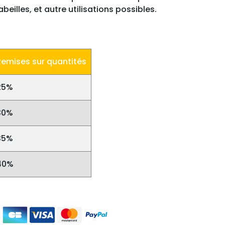
abeilles, et autre utilisations possibles.
Remises sur quantités
25%
30%
35%
40%