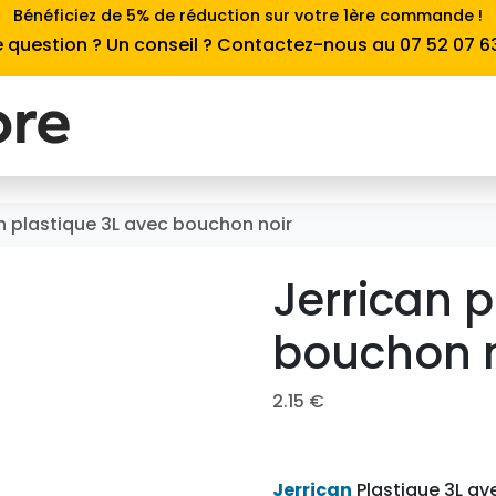
Bénéficiez de 5% de réduction sur votre 1ère commande !
 question ? Un conseil ? Contactez-nous au 07 52 07 6
n plastique 3L avec bouchon noir
Jerrican p
bouchon n
2.15
€
Jerrican
Plastique 3L av