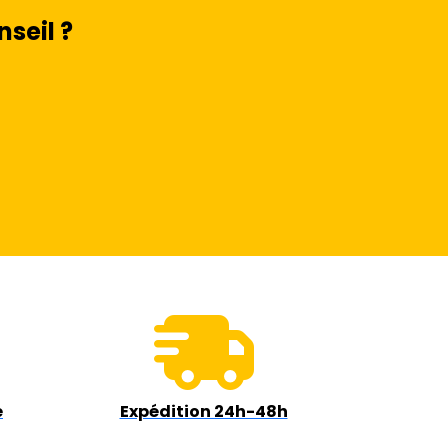
seil ?
e
Expédition 24h-48h