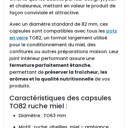
8
et chaleureux, mettant en valeur le produit de
2
façon conviviale et attractive.
r
Avec un diamètre standard de 82 mm, ces
u
capsules sont compatibles avec tous les
pots
c
en verre
TO82, un format largement utilisé
h
pour le conditionnement du miel, des
e
confitures ou autres préparations maison. Leur
m
joint intérieur performant assure une
i
fermeture parfaitement étanche
,
e
permettant de
préserver la fraîcheur, les
l
arômes et la qualité nutritionnelle
de vos
,
produits.
s
a
Caractéristiques des capsules
c
TO82 ruche miel :
h
e
Diamètre : TO63 mm
t
Motif : ruche, abeilles, miel – ambiance