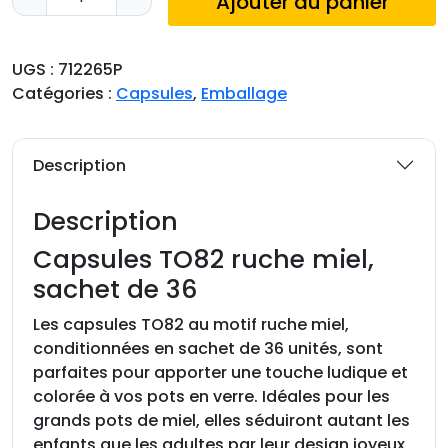
Ajouter au panier
u
a
n
UGS :
712265P
t
Catégories :
Capsules
,
Emballage
i
t
é
Description
d
e
Description
C
a
Capsules TO82 ruche miel,
p
sachet de 36
s
u
Les capsules TO82 au motif ruche miel,
l
conditionnées en sachet de 36 unités, sont
e
parfaites pour apporter une touche ludique et
s
colorée à vos pots en verre. Idéales pour les
T
grands pots de miel, elles séduiront autant les
O
enfants que les adultes par leur design joyeux