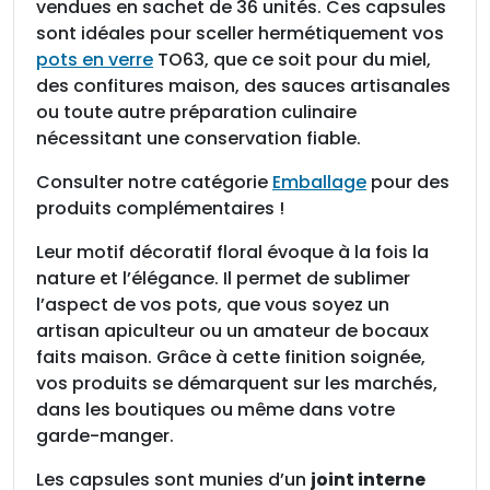
s
vendues en sachet de 36 unités. Ces capsules
T
sont idéales pour sceller hermétiquement vos
O
pots en verre
TO63, que ce soit pour du miel,
6
des confitures maison, des sauces artisanales
3
ou toute autre préparation culinaire
F
nécessitant une conservation fiable.
l
Consulter notre catégorie
Emballage
pour des
e
produits complémentaires !
u
r
Leur motif décoratif floral évoque à la fois la
M
nature et l’élégance. Il permet de sublimer
a
l’aspect de vos pots, que vous soyez un
u
artisan apiculteur ou un amateur de bocaux
v
faits maison. Grâce à cette finition soignée,
e
vos produits se démarquent sur les marchés,
,
dans les boutiques ou même dans votre
s
garde-manger.
a
c
Les capsules sont munies d’un
joint interne