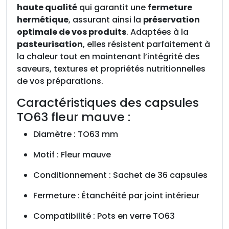
h
haute qualité
qui garantit une
fermeture
e
hermétique
, assurant ainsi la
préservation
t
optimale de vos produits
. Adaptées à la
d
pasteurisation
, elles résistent parfaitement à
e
la chaleur tout en maintenant l’intégrité des
3
saveurs, textures et propriétés nutritionnelles
6
de vos préparations.
Caractéristiques des capsules
TO63 fleur mauve :
Diamètre : TO63 mm
Motif : Fleur mauve
Conditionnement : Sachet de 36 capsules
Fermeture : Étanchéité par joint intérieur
Compatibilité : Pots en verre TO63