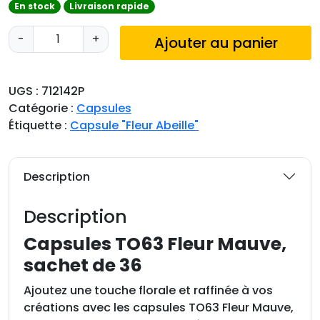
En stock
Livraison rapide
q
-
+
Ajouter au panier
u
a
n
UGS :
712142P
t
Catégorie :
Capsules
i
Étiquette :
Capsule "Fleur Abeille"
t
é
d
Description
e
C
Description
a
p
Capsules TO63 Fleur Mauve,
s
sachet de 36
u
l
Ajoutez une touche florale et raffinée à vos
e
créations avec les capsules TO63 Fleur Mauve,