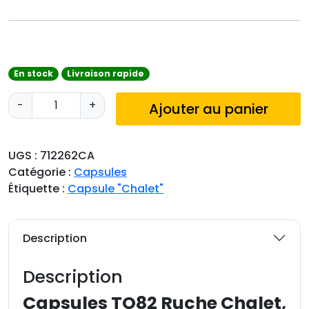
En stock
Livraison rapide
q
-
+
Ajouter au panier
u
a
n
UGS :
712262CA
t
Catégorie :
Capsules
i
Étiquette :
Capsule "Chalet"
t
é
d
Description
e
C
Description
a
p
Capsules TO82 Ruche Chalet,