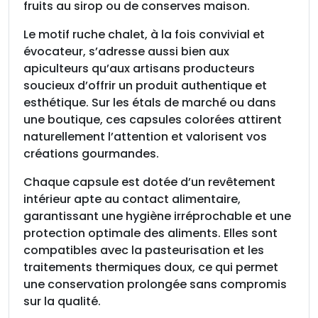
fruits au sirop ou de conserves maison.
t
,
Le motif ruche chalet, à la fois convivial et
c
évocateur, s’adresse aussi bien aux
a
apiculteurs qu’aux artisans producteurs
r
soucieux d’offrir un produit authentique et
t
esthétique. Sur les étals de marché ou dans
o
une boutique, ces capsules colorées attirent
n
naturellement l’attention et valorisent vos
d
créations gourmandes.
e
7
Chaque capsule est dotée d’un revêtement
5
intérieur apte au contact alimentaire,
0
garantissant une hygiène irréprochable et une
protection optimale des aliments. Elles sont
compatibles avec la pasteurisation et les
traitements thermiques doux, ce qui permet
une conservation prolongée sans compromis
sur la qualité.