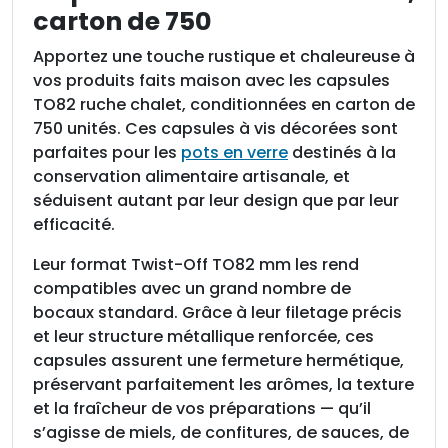
s
carton de 750
u
l
Apportez une touche rustique et chaleureuse à
e
vos produits faits maison avec les capsules
s
TO82 ruche chalet, conditionnées en carton de
T
750 unités. Ces capsules à vis décorées sont
O
parfaites pour les
pots en verre
destinés à la
8
conservation alimentaire artisanale, et
2
séduisent autant par leur design que par leur
R
efficacité.
u
Leur format Twist-Off TO82 mm les rend
c
compatibles avec un grand nombre de
h
bocaux standard. Grâce à leur filetage précis
e
et leur structure métallique renforcée, ces
C
capsules assurent une fermeture hermétique,
h
préservant parfaitement les arômes, la texture
a
et la fraîcheur de vos préparations — qu’il
l
s’agisse de miels, de confitures, de sauces, de
e