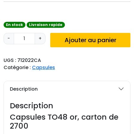
En stock
Livraison rapide
q
-
+
Ajouter au panier
u
a
n
UGS :
712022CA
t
Catégorie :
Capsules
i
t
é
Description
d
e
Description
C
a
Capsules TO48 or, carton de
p
2700
s