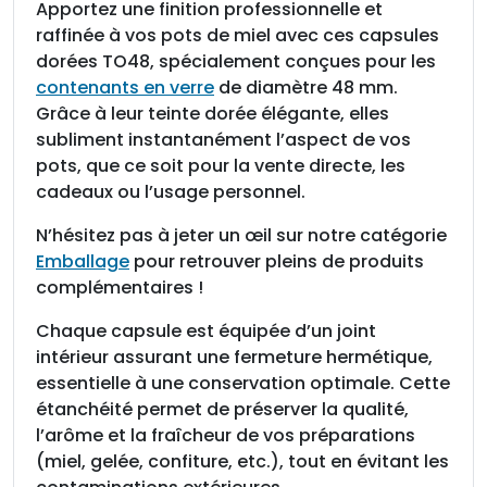
u
Apportez une finition professionnelle et
l
raffinée à vos pots de miel avec ces capsules
e
dorées TO48, spécialement conçues pour les
s
contenants en verre
de diamètre 48 mm.
T
Grâce à leur teinte dorée élégante, elles
O
subliment instantanément l’aspect de vos
4
pots, que ce soit pour la vente directe, les
8
cadeaux ou l’usage personnel.
o
N’hésitez pas à jeter un œil sur notre catégorie
r
Emballage
pour retrouver pleins de produits
,
complémentaires !
c
a
Chaque capsule est équipée d’un joint
r
intérieur assurant une fermeture hermétique,
t
essentielle à une conservation optimale. Cette
o
étanchéité permet de préserver la qualité,
n
l’arôme et la fraîcheur de vos préparations
d
(miel, gelée, confiture, etc.), tout en évitant les
e