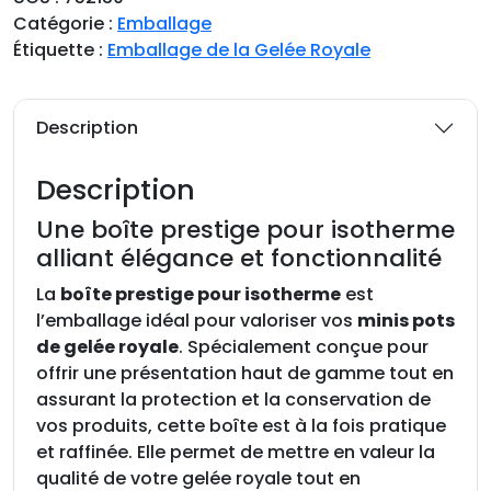
t
Catégorie :
Emballage
i
Étiquette :
Emballage de la Gelée Royale
t
é
d
Description
e
B
Description
o
i
Une boîte prestige pour isotherme
t
alliant élégance et fonctionnalité
e
La
boîte prestige pour isotherme
est
p
l’emballage idéal pour valoriser vos
minis pots
r
de gelée royale
. Spécialement conçue pour
e
offrir une présentation haut de gamme tout en
s
assurant la protection et la conservation de
t
vos produits, cette boîte est à la fois pratique
i
et raffinée. Elle permet de mettre en valeur la
g
qualité de votre gelée royale tout en
e