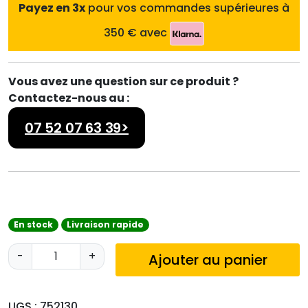
Payez en 3x
pour vos commandes supérieures à
350 € avec
Vous avez une question sur ce produit ?
Contactez-nous au :
07 52 07 63 39>
En stock
Livraison rapide
q
-
+
Ajouter au panier
u
a
n
UGS :
752130