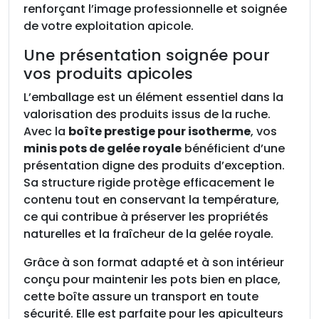
renforçant l’image professionnelle et soignée
p
de votre exploitation apicole.
o
u
Une présentation soignée pour
r
vos produits apicoles
i
L’emballage est un élément essentiel dans la
s
valorisation des produits issus de la ruche.
o
Avec la
boîte prestige pour isotherme
, vos
t
minis pots de gelée royale
bénéficient d’une
h
présentation digne des produits d’exception.
e
Sa structure rigide protège efficacement le
r
contenu tout en conservant la température,
m
ce qui contribue à préserver les propriétés
e
naturelles et la fraîcheur de la gelée royale.
Grâce à son format adapté et à son intérieur
conçu pour maintenir les pots bien en place,
cette boîte assure un transport en toute
sécurité. Elle est parfaite pour les apiculteurs