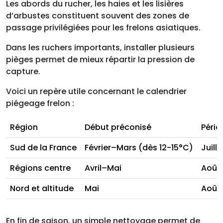
Les abords du rucher, les haies et les lisières
d’arbustes constituent souvent des zones de
passage privilégiées pour les frelons asiatiques.
Dans les ruchers importants, installer plusieurs
pièges permet de mieux répartir la pression de
capture.
Voici un repère utile concernant le calendrier
piégeage frelon :
Région
Début préconisé
Pério
Sud de la France
Février–Mars (dès 12-15°C)
Juill
Régions centre
Avril–Mai
Août
Nord et altitude
Mai
Août
En fin de saison, un simple nettoyage permet de