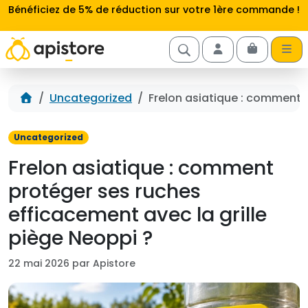
Aller au contenu
Bénéficiez de 5% de réduction sur votre 1ère commande !
Cart
Account
Accueil
Uncategorized
Frelon asiatique : comment p
Uncategorized
Frelon asiatique : comment
protéger ses ruches
efficacement avec la grille
piège Neoppi ?
22 mai 2026 par Apistore