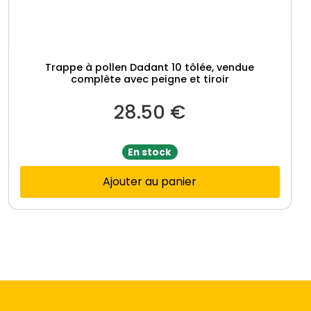
u
e
t
d
Trappe à pollen Dadant 10 tôlée, vendue
e
complète avec peigne et tiroir
1
28.50
€
0
0
En stock
Ajouter au panier