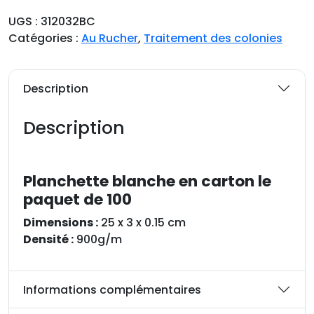
n
UGS :
312032BC
t
Catégories :
Au Rucher
,
Traitement des colonies
i
t
é
Description
d
e
Description
P
l
a
Planchette blanche en carton le
n
paquet de 100
c
h
Dimensions :
25 x 3 x 0.15 cm
e
Densité :
900g/m
t
t
e
Informations complémentaires
b