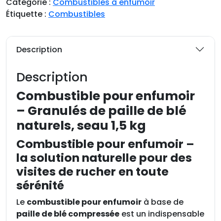
Catégorie :
Combustibles à enfumoir
i
Étiquette :
Combustibles
t
é
d
Description
e
C
Description
o
m
Combustible pour enfumoir
b
– Granulés de paille de blé
u
naturels, seau 1,5 kg
s
t
Combustible pour enfumoir –
i
la solution naturelle pour des
b
visites de rucher en toute
l
sérénité
e
p
Le
combustible pour enfumoir
à base de
o
paille de blé compressée
est un indispensable