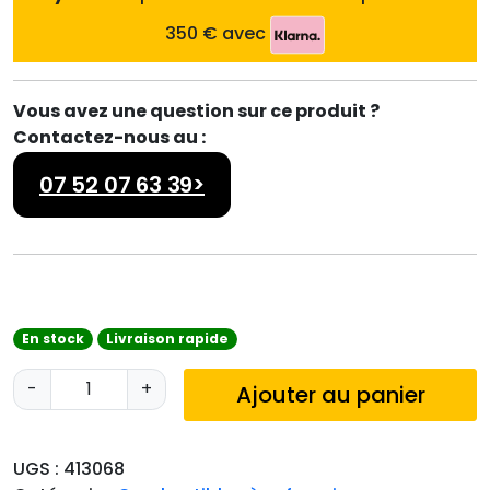
350 € avec
Vous avez une question sur ce produit ?
Contactez-nous au :
07 52 07 63 39>
En stock
Livraison rapide
q
-
+
Ajouter au panier
u
a
n
UGS :
413068
t