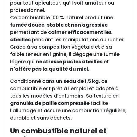
u
pour tout apiculteur, qu’il soit amateur ou
r
professionnel.
e
Ce combustible 100 % naturel produit une
n
fumée douce, stable et non agressive
f
permettant de
calmer efficacement les
u
abeilles
pendant les manipulations au rucher.
m
Grâce à sa composition végétale et à sa
o
faible teneur en lignine, il dégage une fumée
i
légère qui
ne stresse pas les abeilles
et
r
n’altère pas la qualité du miel
.
Conditionné dans un
seau de 1,5 kg
, ce
combustible est prêt à l’emploi et adapté à
tous les modèles d’enfumoirs. Sa texture en
granulés de paille compressée
facilite
l’allumage et assure une combustion régulière,
durable et sans déchets.
Un combustible naturel et