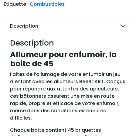
i
Étiquette :
Combustibles
t
é
d
Description
e
A
Description
l
l
Allumeur pour enfumoir, la
u
boite de 45
m
e
Faites de l’allumage de votre enfumoir un jeu
u
d’enfant avec les allumeurs BeeSTART. Conçus
r
pour répondre aux attentes des apiculteurs,
p
ces bâtonnets assurent une mise en route
o
rapide, propre et efficace de votre enfumoir,
u
même dans des conditions extérieures
r
difficiles.
e
Chaque boîte contient 45 briquettes
n