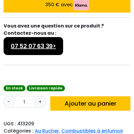
350 € avec
Vous avez une question sur ce produit ?
Contactez-nous au :
07 52 07 63 39>
En stock
Livraison rapide
q
-
+
Ajouter au panier
u
a
n
UGS :
413209
t
Catégories :
Au Rucher
,
Combustibles à enfumoir