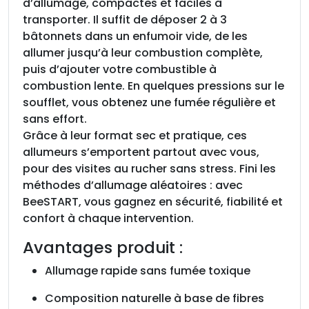
d’allumage, compactes et faciles à
f
transporter. Il suffit de déposer 2 à 3
u
bâtonnets dans un enfumoir vide, de les
m
allumer jusqu’à leur combustion complète,
o
puis d’ajouter votre combustible à
i
combustion lente. En quelques pressions sur le
r
soufflet, vous obtenez une fumée régulière et
,
sans effort.
l
Grâce à leur format sec et pratique, ces
a
allumeurs s’emportent partout avec vous,
b
pour des visites au rucher sans stress. Fini les
o
méthodes d’allumage aléatoires : avec
i
BeeSTART, vous gagnez en sécurité, fiabilité et
t
confort à chaque intervention.
e
d
Avantages produit :
e
Allumage rapide sans fumée toxique
4
5
Composition naturelle à base de fibres