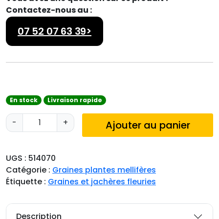
Contactez-nous au :
07 52 07 63 39>
En stock
Livraison rapide
q
-
+
Ajouter au panier
u
a
n
UGS :
514070
t
Catégorie :
Graines plantes mellifères
i
Étiquette :
Graines et jachères fleuries
t
é
d
Description