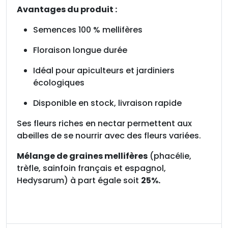
a
Avantages du produit :
c
h
Semences 100 % mellifères
e
t
Floraison longue durée
d
Idéal pour apiculteurs et jardiniers
e
écologiques
1
k
Disponible en stock, livraison rapide
g
Ses fleurs riches en nectar permettent aux
abeilles de se nourrir avec des fleurs variées.
Mélange de graines mellifères
(phacélie,
trèfle, sainfoin français et espagnol,
Hedysarum) à part égale soit
25%.