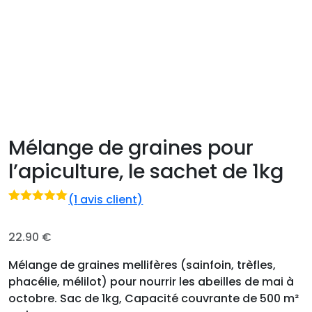
Mélange de graines pour
l’apiculture, le sachet de 1kg
(
1
avis client)
Noté
1
5.00
sur 5 basé
sur
22.90
€
notation
client
Mélange de graines mellifères (sainfoin, trèfles,
phacélie, mélilot) pour nourrir les abeilles de mai à
octobre. Sac de 1kg, Capacité couvrante de 500 m²