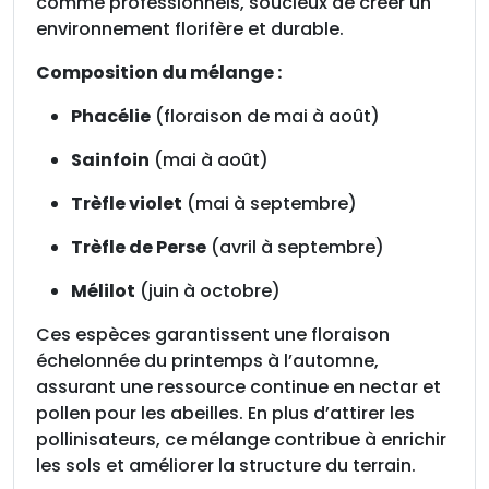
comme professionnels, soucieux de créer un
u
environnement florifère et durable.
r
l
Composition du mélange :
'
Phacélie
(floraison de mai à août)
a
p
Sainfoin
(mai à août)
i
c
Trèfle violet
(mai à septembre)
u
Trèfle de Perse
(avril à septembre)
l
t
Mélilot
(juin à octobre)
u
r
Ces espèces garantissent une floraison
e
échelonnée du printemps à l’automne,
,
assurant une ressource continue en nectar et
l
pollen pour les abeilles. En plus d’attirer les
e
pollinisateurs, ce mélange contribue à enrichir
s
les sols et améliorer la structure du terrain.