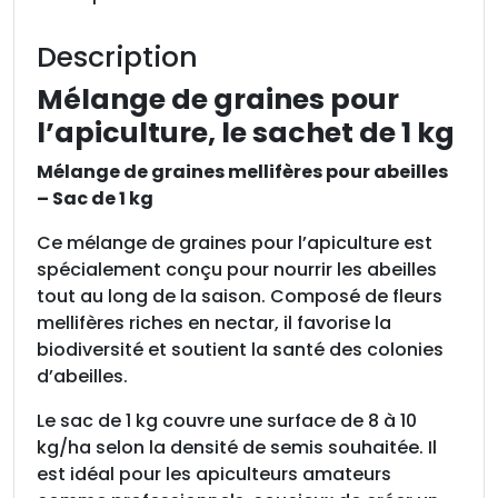
e
M
Description
é
l
Mélange de graines pour
a
l’apiculture, le sachet de 1 kg
n
g
Mélange de graines mellifères pour abeilles
e
– Sac de 1 kg
d
Ce mélange de graines pour l’apiculture est
e
spécialement conçu pour nourrir les abeilles
g
tout au long de la saison. Composé de fleurs
r
mellifères riches en nectar, il favorise la
a
biodiversité et soutient la santé des colonies
i
d’abeilles.
n
e
Le sac de 1 kg couvre une surface de 8 à 10
s
kg/ha selon la densité de semis souhaitée. Il
p
est idéal pour les apiculteurs amateurs
o