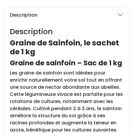
é
d
Description
e
G
Description
r
a
Graine de Sainfoin, le sachet
i
de 1 kg
n
Graine de sainfoin – Sac de 1 kg
e
d
Les graine de sainfoin sont idéales pour
e
enrichir naturellement votre sol tout en offrant
S
une source de nectar abondante aux abeilles.
a
Cette légumineuse vivace est parfaite pour les
i
rotations de cultures, notamment avec les
n
céréales. Cultivé pendant 2 à 3 ans, le sainfoin
f
améliore la structure du sol grâce à ses
o
racines profondes et augmente la teneur en
i
azote, bénéfique pour les cultures suivantes.