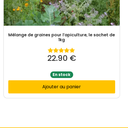
Mélange de graines pour l’apiculture, le sachet de
1kg
22.90
€
Note
5.00
sur 5
En stock
Ajouter au panier