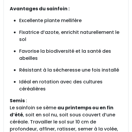
n
,
Avantages du sainfoin :
l
Excellente plante mellifère
e
s
Fixatrice d’azote, enrichit naturellement le
a
sol
c
h
Favorise la biodiversité et la santé des
e
abeilles
t
Résistant à la sécheresse une fois installé
d
e
Idéal en rotation avec des cultures
1
céréalières
k
g
Semis
:
Le sainfoin se sème
au printemps ou en fin
d’été
, soit en sol nu, soit sous couvert d’une
céréale. Travailler le sol sur 10 cm de
profondeur, affiner, ratisser, semer à la volée,