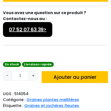
Vous avez une question sur ce produit ?
Contactez-nous au :
07 52 07 63 39>
En stock
Livraison rapide
q
-
+
Ajouter au panier
u
a
n
UGS :
514054
t
Catégorie :
Graines plantes mellifères
i
Étiquette :
Graines et jachères fleuries
t