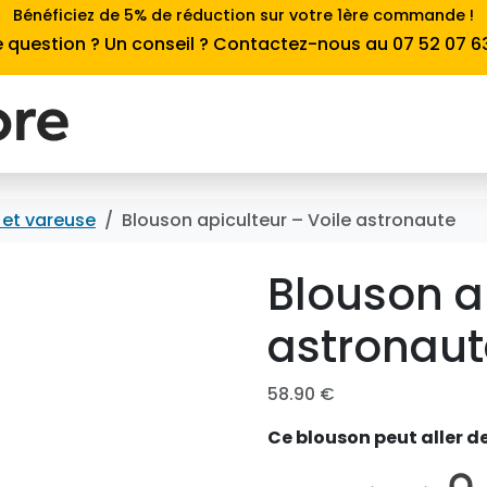
Bénéficiez de 5% de réduction sur votre 1ère commande !
 question ? Un conseil ? Contactez-nous au 07 52 07 6
 et vareuse
Blouson apiculteur – Voile astronaute
Blouson ap
astronaut
58.90
€
Ce blouson peut aller de 