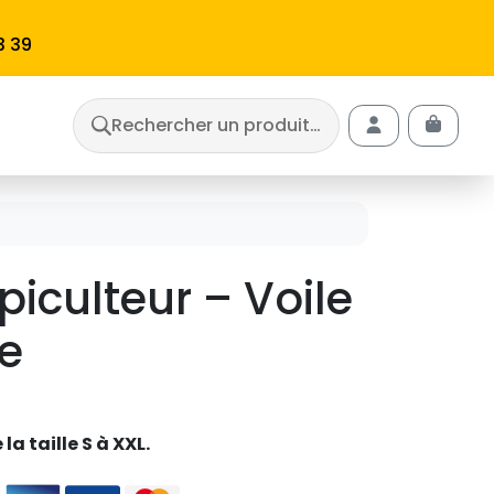
3 39
Rechercher un produit…
Cart
Account
iculteur – Voile
e
la taille S à XXL.