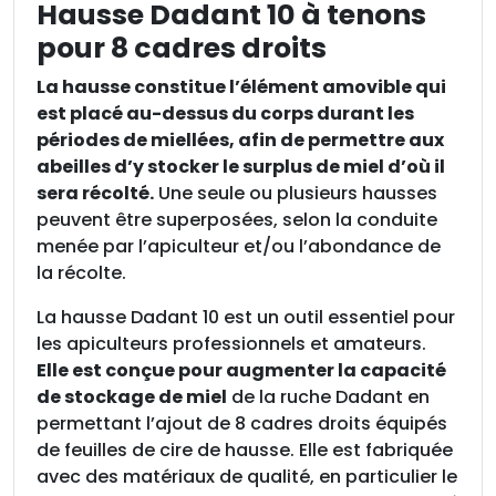
s
Hausse Dadant 10 à tenons
s
pour 8 cadres droits
e
D
La hausse constitue l’élément amovible qui
a
est placé au-dessus du corps durant les
d
périodes de miellées, afin de permettre aux
a
abeilles d’y stocker le surplus de miel d’où il
n
sera récolté.
Une seule ou plusieurs hausses
t
peuvent être superposées, selon la conduite
1
menée par l’apiculteur et/ou l’abondance de
0
la récolte.
à
La hausse Dadant 10 est un outil essentiel pour
t
les apiculteurs professionnels et amateurs.
e
Elle est conçue pour augmenter la capacité
n
de stockage de miel
de la ruche Dadant en
o
permettant l’ajout de 8 cadres droits équipés
n
de feuilles de cire de hausse. Elle est fabriquée
s
avec des matériaux de qualité, en particulier le
p