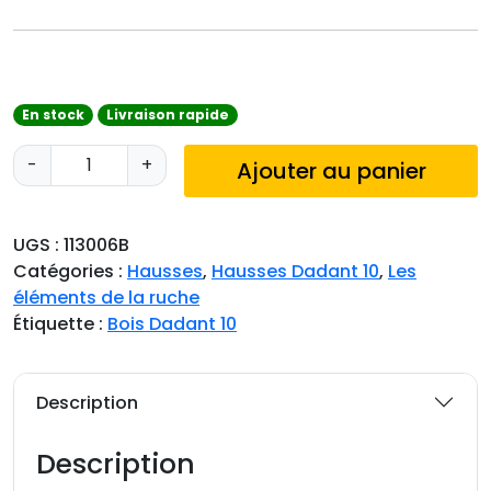
En stock
Livraison rapide
q
-
+
Ajouter au panier
u
a
n
UGS :
113006B
t
Catégories :
Hausses
,
Hausses Dadant 10
,
Les
i
éléments de la ruche
t
Étiquette :
Bois Dadant 10
é
d
e
Description
H
a
Description
u