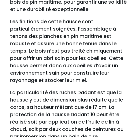
bois de pin maritime, pour garantir une solidité
o
et une durabilité exceptionnelle.
u
r
Les finitions de cette hausse sont
8
particulièrement soignées, l’assemblage à
c
tenons des planches en pin maritime est
a
robuste et assure une bonne tenue dans le
d
temps. Le bois n’est pas traité chimiquement
r
pour offrir un abri sain pour les abeilles. Cette
e
hausse permet donc aux abeilles d’avoir un
s
environnement sain pour construire leur
d
rayonnage et stocker leur miel.
r
o
La particularité des ruches Dadant est que la
i
hausse y est de dimension plus réduite que le
t
corps, sa hauteur n’étant que de 17 cm. La
s
protection de la hausse Dadant 10 peut être
réalisé soit par application de l
’
huile de lin à
chaud, soit par deux couches de peintures ou
par immersion dans un bain de cire