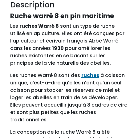
Description
u
c
Ruche warré 8 en pin maritime
h
Les
ruches Warré 8
sont un type de ruche
e
utilisé en apiculture. Elles ont été conçues par
w
l’apiculteur et écrivain français Abbé Warré
a
dans les années
1930
pour améliorer les
r
ruches existantes en se basant sur les
r
principes de la vie naturelle des abeilles.
é
8
Les ruches Warré 8 sont des
ruches
à caisson
e
unique, c’est-à-dire qu’elles n’ont qu’un seul
n
caisson pour stocker les réserves de miel et
p
loger les abeilles en train de se développer.
i
Elles peuvent accueillir jusqu’à 8 cadres de cire
n
et sont plus petites que les ruches
m
traditionnelles.
a
La conception de la ruche Warré 8 a été
r