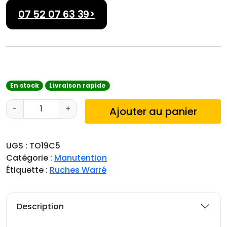
07 52 07 63 39>
En stock
Livraison rapide
q
-
+
Ajouter au panier
u
a
n
UGS :
TO19C5
t
Catégorie :
Manutention
i
Étiquette :
Ruches Warré
t
é
d
Description
e
R