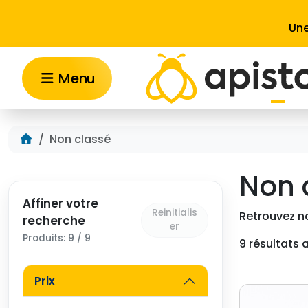
Aller au contenu
Une
Menu
Accueil
Non classé
Non 
Affiner votre
Reinitialis
Retrouvez no
recherche
er
Produits: 9 / 9
9 résultats 
Prix