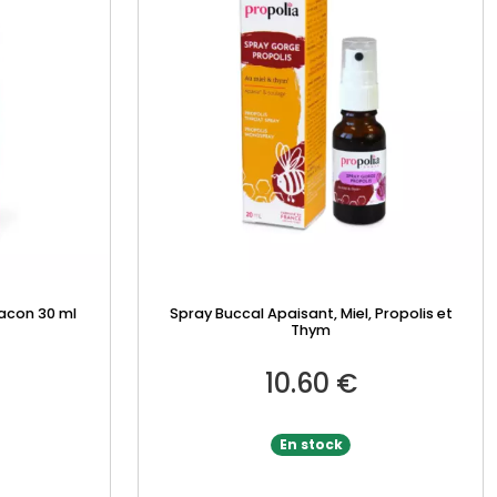
acon 30 ml
Spray Buccal Apaisant, Miel, Propolis et
Thym
10.60
€
En stock