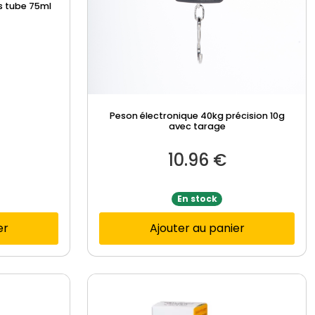
es tube 75ml
Peson électronique 40kg précision 10g
avec tarage
10.96
€
En stock
er
Ajouter au panier