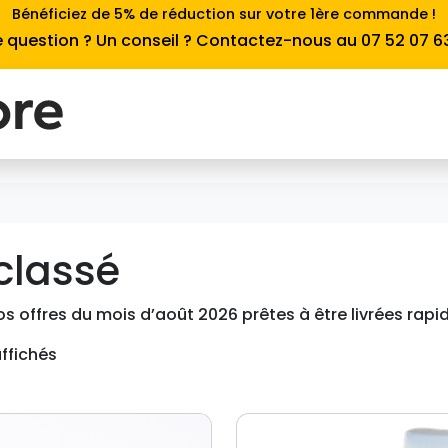
Bénéficiez de 5% de réduction sur votre 1ère commande !
 question ? Un conseil ? Contactez-nous au 07 52 07 6
classé
s offres du mois d’août 2026 prêtes à être livrées rap
affichés