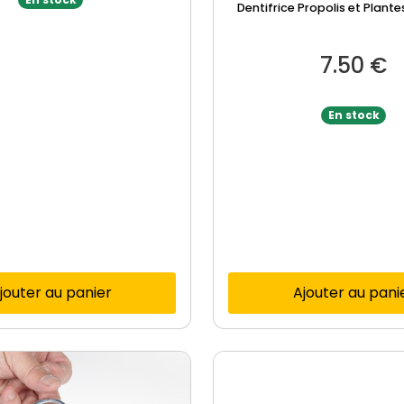
Dentifrice Propolis et Plant
7.50
€
En stock
jouter au panier
Ajouter au pani