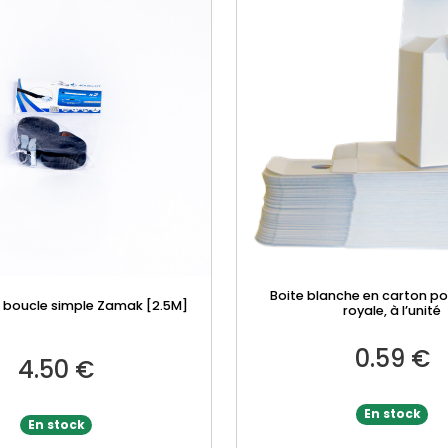
Boite blanche en carton po
à boucle simple Zamak [2.5M]
royale, à l’unité
0.59
€
4.50
€
En stock
En stock