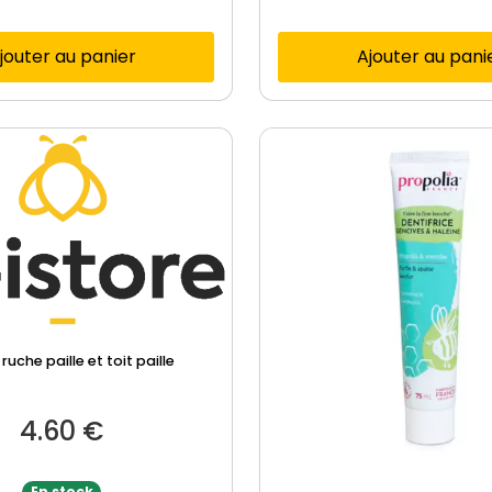
jouter au panier
Ajouter au pani
ruche paille et toit paille
4.60
€
En stock