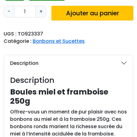
q
-
+
Ajouter au panier
u
a
n
UGS :
TO923337
t
Catégorie :
Bonbons et Sucettes
i
t
é
Description
d
e
Description
B
o
Boules miel et framboise
u
250g
l
e
Offrez-vous un moment de pur plaisir avec nos
s
bonbons au miel et à la framboise 250g. Ces
m
bonbons ronds marient la richesse sucrée du
i
miel à l’intensité acidulée de la framboise.