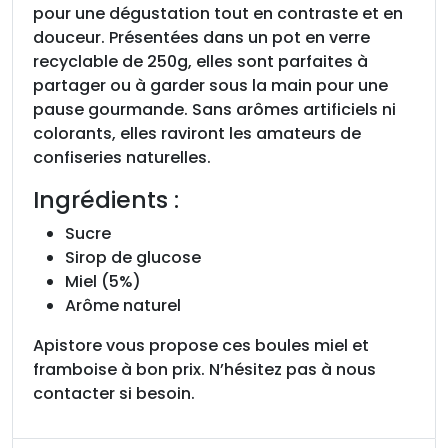
e
pour une dégustation tout en contraste et en
l
douceur. Présentées dans un pot en verre
e
recyclable de 250g, elles sont parfaites à
t
partager ou à garder sous la main pour une
f
pause gourmande. Sans arômes artificiels ni
r
colorants, elles raviront les amateurs de
a
confiseries naturelles.
m
Ingrédients :
b
o
Sucre
i
Sirop de glucose
s
Miel (5%)
e
Arôme naturel
2
Apistore vous propose ces boules miel et
5
framboise à bon prix. N’hésitez pas à nous
0
contacter si besoin.
g