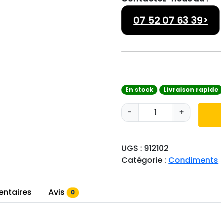
07 52 07 63 39>
En stock
Livraison rapide
q
-
+
u
a
n
UGS :
912102
t
Catégorie :
Condiments
i
t
é
entaires
Avis
0
d
e