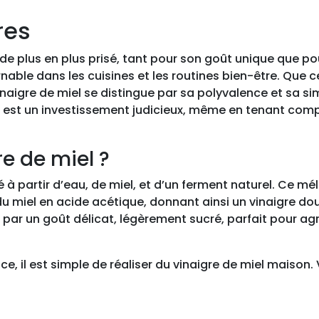
V
res
i
n
 de plus en plus prisé, tant pour son goût unique que po
a
nable dans les cuisines et les routines bien-être. Que c
i
vinaigre de miel se distingue par sa polyvalence et sa
g
i il est un investissement judicieux, même en tenant comp
r
e
d
re de miel ?
e
m
ué à partir d’eau, de miel, et d’un ferment naturel. Ce 
i
du miel en acide acétique, donnant ainsi un vinaigre d
e
gue par un goût délicat, légèrement sucré, parfait pour 
l
5
ce, il est simple de réaliser du vinaigre de miel maison. 
L