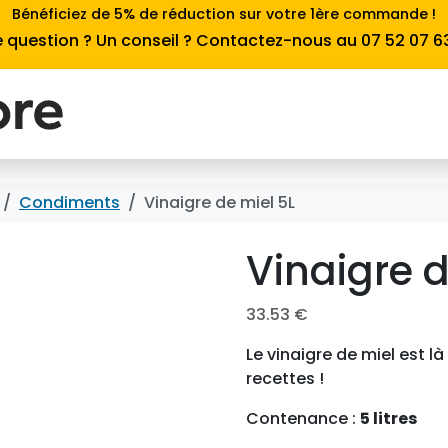
Bénéficiez de 5% de réduction sur votre 1ère commande !
 question ? Un conseil ? Contactez-nous au 07 52 07 6
Condiments
Vinaigre de miel 5L
Vinaigre d
33.53
€
Le vinaigre de miel est l
recettes !
Contenance :
5 litres