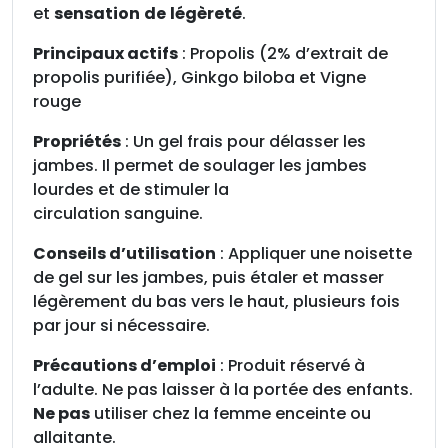
é
et
sensation
de
légèreté
.
g
Principaux actifs
: Propolis (2% d’extrait de
è
propolis purifiée), Ginkgo biloba et Vigne
r
rouge
e
s
Propriétés
: Un gel frais pour délasser les
P
jambes. Il permet de soulager les jambes
r
lourdes et de stimuler la
o
circulation sanguine.
p
o
Conseils d’utilisation
: Appliquer une noisette
l
de gel sur les jambes, puis étaler et masser
i
légèrement du bas vers le haut, plusieurs fois
s
par jour si nécessaire.
B
Précautions d’emploi
: Produit réservé à
i
l’adulte. Ne pas laisser à la portée des enfants.
o
Ne pas
utiliser chez la femme enceinte ou
allaitante.