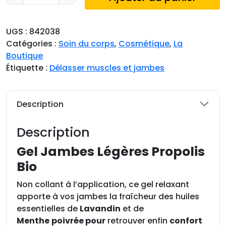
u
a
n
UGS :
842038
t
Catégories :
Soin du corps
,
Cosmétique
,
La
i
Boutique
t
Étiquette :
Délasser muscles et jambes
é
d
e
Description
G
e
Description
l
J
Gel Jambes Légères Propolis
a
Bio
m
b
Non collant à l’application, ce gel relaxant
e
apporte à vos jambes la fraîcheur des huiles
s
essentielles de
Lavandin
et de
L
Menthe
poivrée pour
retrouver enfin
confort