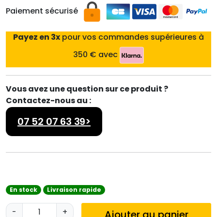
Paiement sécurisé
Payez en 3x
pour vos commandes supérieures à
350 € avec
Vous avez une question sur ce produit ?
Contactez-nous au :
07 52 07 63 39>
En stock
Livraison rapide
q
-
+
Ajouter au panier