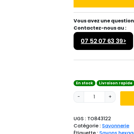
Vous avez une question 
Contactez-nous au :
07 52 07 63 39>
En stock
Livraison rapide
q
-
+
u
a
n
UGS :
TO843122
t
Catégorie :
Savonnerie
i
Étiquette :
Savons hexag