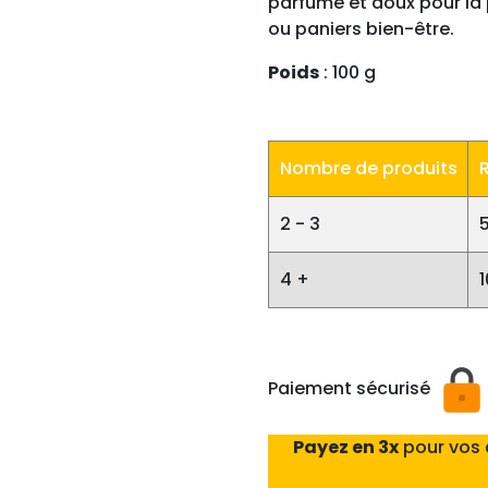
parfumé et doux pour la p
ou paniers bien-être.
Poids
: 100 g
Nombre de produits
2 - 3
4 +
Paiement sécurisé
Payez en 3x
pour vos