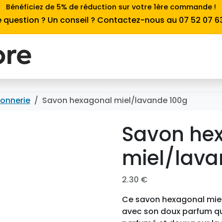
Bénéficiez de 5% de réduction sur votre 1ère commande !
 question ? Un conseil ? Contactez-nous au 07 52 07 6
onnerie
Savon hexagonal miel/lavande 100g
Savon he
miel/lava
2.30
€
Ce savon hexagonal miel
avec son doux parfum qui