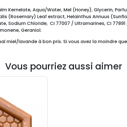
i
m Kernelate, Aqua/Water, Mel (Honey), Glycerin, Parf
e
lis (Rosemary) Leaf extract, Helainthus Annuus (Sunflow
l
, Sodium Chloride, CI 77007 / Ultramarines, CI 77891 / 
/
Limonene, Geraniol.
l
a
l miel/lavande à bon prix. Si vous avez la moindre que
v
a
n
Vous pourriez aussi aimer
d
e
1
0
0
g