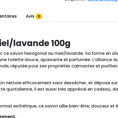
t
é
d
entaires
Avis
0
e
S
a
el/lavande 100g
v
o
ce savon hexagonal au miel/lavande. Sa forme en alvéol
n
ne toilette douce, apaisante et parfumée. L’alliance du
h
ande, réputée pour ses propriétés calmantes et purifiant
e
x
a
savon nettoie efficacement sans dessécher, et dépose sur
g
ette quotidienne, il est aussi très apprécié en cadeau
o
n
a
ormat esthétique, ce savon allie bien-être, douceur et 
l
amment.
m