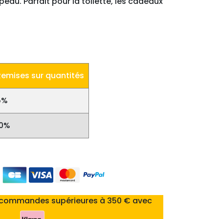
eau. Parfait pour la toilette, les cadeaux
Remises sur quantités
5%
10%
 commandes supérieures à 350 € avec