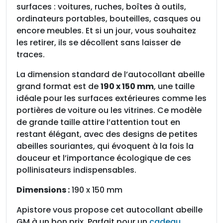
A
surfaces : voitures, ruches, boîtes à outils,
b
ordinateurs portables, bouteilles, casques ou
e
encore meubles. Et si un jour, vous souhaitez
i
les retirer, ils se décollent sans laisser de
l
traces.
l
La dimension standard de l’autocollant abeille
e
grand format est de
190 x 150 mm
, une taille
O
idéale pour les surfaces extérieures comme les
r
portières de voiture ou les vitrines. Ce modèle
a
de grande taille attire l’attention tout en
n
restant élégant, avec des designs de petites
g
abeilles souriantes, qui évoquent à la fois la
e
douceur et l’importance écologique de ces
e
pollinisateurs indispensables.
t
N
Dimensions :
190 x 150 mm
o
i
Apistore vous propose cet autocollant abeille
r
GM à un bon prix. Parfait pour un
cadeau
.