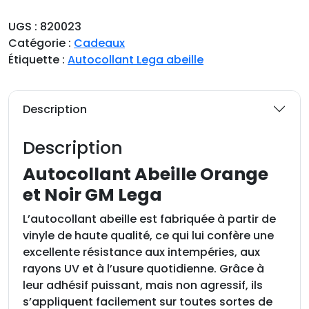
a
n
UGS :
820023
t
Catégorie :
Cadeaux
i
Étiquette :
Autocollant Lega abeille
t
é
d
Description
e
A
Description
u
t
Autocollant Abeille Orange
o
et Noir GM Lega
c
o
L’autocollant abeille est fabriquée à partir de
l
vinyle de haute qualité, ce qui lui confère une
l
excellente résistance aux intempéries, aux
a
rayons UV et à l’usure quotidienne. Grâce à
n
leur adhésif puissant, mais non agressif, ils
t
s’appliquent facilement sur toutes sortes de