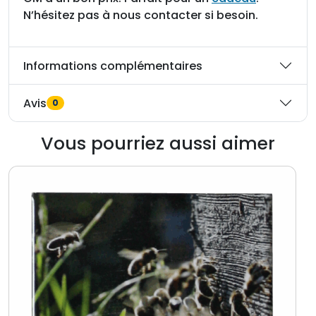
G
N’hésitez pas à nous contacter si besoin.
M
L
Informations complémentaires
e
g
a
Avis
0
Vous pourriez aussi aimer