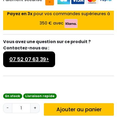
Payez en 3x
pour vos commandes supérieures à
350 € avec
Vous avez une question sur ce produit ?
Contactez-nous au :
07 52 07 63 39>
En stock
Livraison rapide
q
-
+
Ajouter au panier
u